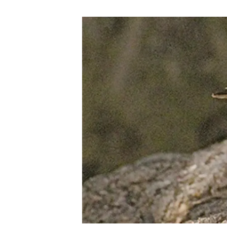
Marca y logotipos
Observac
Instalaciones
Temas t
Equidad, Diversidad e Inclusión (EDI)
Publica
Oficina de prensa
Synthesi
Ciencia abierta y gestión del conocimiento
Documentación
NOTICIAS Y AGENDA
Agenda
Eventos anteriores
Actualidad
Noticias
Biodiversidad
Cambio global
Funcionamiento de los ecosistemas