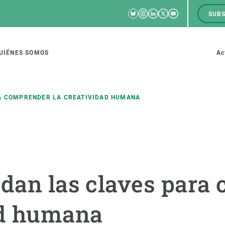
Bluesky
Instagram
Linkedin
Twitter
Youtube
SUBS
RRSS
M
to
UIÉNES SOMOS
Ac
tion
RA COMPRENDER LA CREATIVIDAD HUMANA
IGACIÓN
CIENCIA EN ACCIÓN
ÚNETE A 
io de investigación
Impacto
Bolsa de t
 dan las claves para
sidad
Soluciones
Estrategi
global
Innovación
Oportunid
ad humana
amento de ecosistemas
Política y gestión
Pide tu 