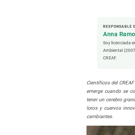
Observación de la Tierra
RESPONSABLE 
Anna Ramon
Soy licenciada e
Ambiental (2007
CREAF.
Científicos del CREAF
emerge cuando se com
tener un cerebro gran
loros y cuervos inno
cambiantes.