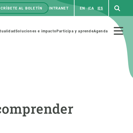
CRÍBETE AL BOLETÍN
INTRANET
EN
CA
ES
enú
p
Menú
tualidad
Soluciones e impacto
Participa y aprende
Agenda
secundario
NOSOTROS
PARTICIPA
rabajo
Cienca y arte
 comprender
a de Recursos Humanos
Haz ciencia con nosotros
ades académicas
Materiales educativos
MSCA-PF
COLABORA