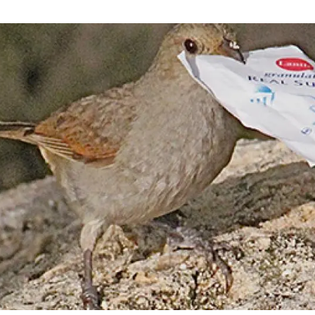
ión de la Tierra
Servicios técnicos
Pide tu 
ransversales
Programa
ciones
Visitante
s Actions
Un lugar d
Desarroll
Seminario
Te ofrec