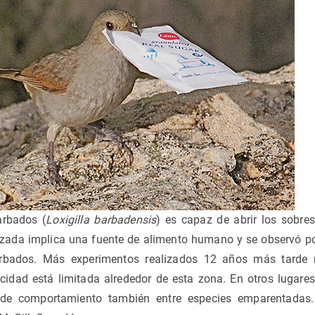
rbados (
Loxigilla barbadensis
) es capaz de abrir los sobre
izada implica una fuente de alimento humano y se observó po
rbados. Más experimentos realizados 12 años más tarde r
cidad está limitada alrededor de esta zona. En otros lugare
 de comportamiento también entre especies emparentadas.