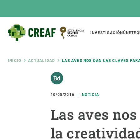
Pasar
al
contenido
principal
Main
INVESTIGACIÓN
ÚNETE
Q
CREAF
naviga
Ruta
INICIO
ACTUALIDAD
LAS AVES NOS DAN LAS CLAVES PA
Featured
de
INTRANET
Responsive
SOBRE NOSOTROS
INVEST
responsive
10/05/2016
NOTICIA
navegación
El Centro
Director
Las aves nos
menu
Organización institucional
Biodiver
Transparencia
Cambio 
la creativid
Nuestra gente
Funcion