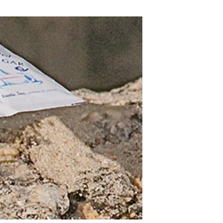
beca ERC
 de másteres y doctorado
 o sabático
onde crecer
o de carrera
s y actividades internas
emos formación