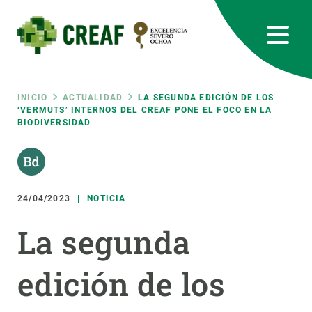
Pasar
al
contenido
principal
CREAF
EN
CA
ES
Bluesky
Instagram
Linkedin
Twitter
Youtube
RRSS
Ruta
INICIO
ACTUALIDAD
LA SEGUNDA EDICIÓN DE LOS
‘VERMUTS’ INTERNOS DEL CREAF PONE EL FOCO EN LA
BIODIVERSIDAD
Featured
INTRANET
de
responsive
navegación
24/04/2023
NOTICIA
Responsive
SOBRE NOSOTROS
La segunda
menu
INVESTIGACIÓN
edición de los
CIENCIA EN ACCIÓN
ÚNETE A NOSOTROS