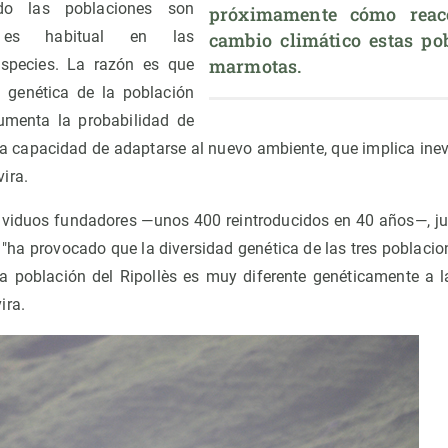
o las poblaciones son
próximamente cómo reacc
 es habitual en las
cambio climático estas pob
marmotas.
especies. La razón es que
d genética de la población
umenta la probabilidad de
 la capacidad de adaptarse al nuevo ambiente, que implica ine
ira.
ividuos fundadores —unos 400 reintroducidos en 40 años—, ju
 "ha provocado que la diversidad genética de las tres poblaci
a población del Ripollès es muy diferente genéticamente a la
ira.