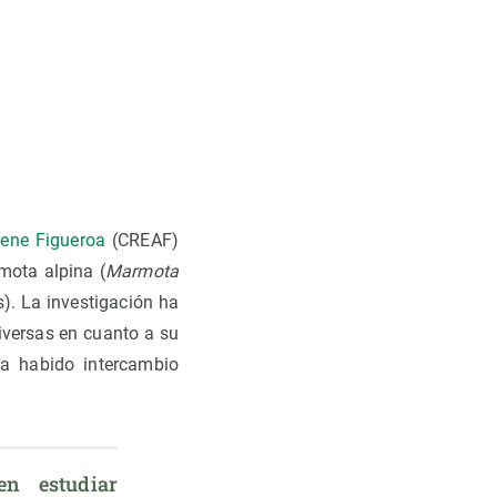
rene Figueroa
(CREAF)
mota alpina (
Marmota
s). La investigación ha
iversas en cuanto a su
ha habido intercambio
en estudiar 