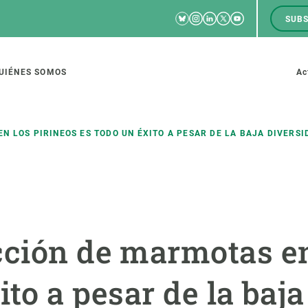
Bluesky
Instagram
Linkedin
Twitter
Youtube
SUBS
RRSS
M
to
UIÉNES SOMOS
Ac
tion
N LOS PIRINEOS ES TODO UN ÉXITO A PESAR DE LA BAJA DIVERSI
IGACIÓN
CIENCIA EN ACCIÓN
ÚNETE A 
io de investigación
Impacto
Bolsa de t
cción de marmotas en
sidad
Soluciones
Estrategi
global
Innovación
Oportunid
ito a pesar de la baj
amento de ecosistemas
Política y gestión
Pide tu 