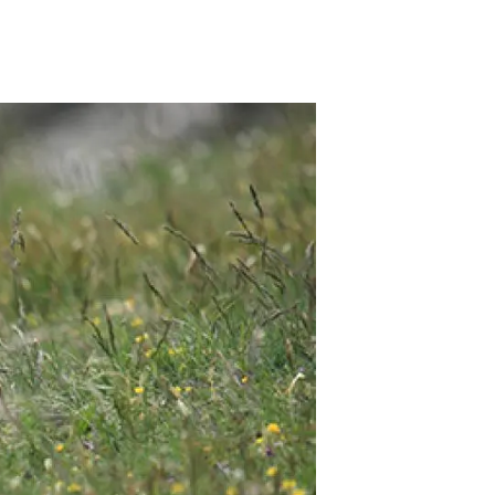
beca ERC
 de másteres y doctorado
 o sabático
onde crecer
o de carrera
s y actividades internas
emos formación