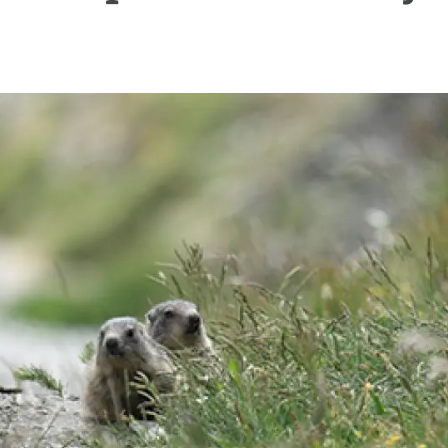
ión de la Tierra
Servicios técnicos
Pide tu 
ransversales
Programa
ciones
Visitante
s Actions
Un lugar d
Desarroll
Seminario
Te ofrec