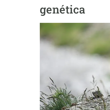
Marca y logotipos
Observac
genética
Instalaciones
Temas t
Equidad, Diversidad e Inclusión (EDI)
Publica
Oficina de prensa
Synthesi
Ciencia abierta y gestión del conocimiento
Documentación
NOTICIAS Y AGENDA
Agenda
Eventos anteriores
Actualidad
Noticias
Biodiversidad
Cambio global
Funcionamiento de los ecosistemas