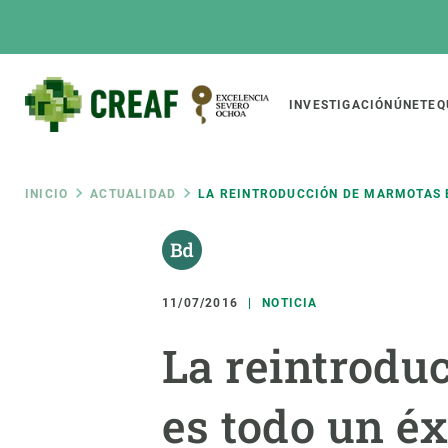
Pasar
al
contenido
principal
Main
INVESTIGACIÓN
ÚNETE
Q
CREAF
naviga
Ruta
INICIO
ACTUALIDAD
LA REINTRODUCCIÓN DE MARMOTAS E
Featured
de
INTRANET
Responsive
SOBRE NOSOTROS
INVEST
responsive
11/07/2016
NOTICIA
navegación
El Centro
Director
La reintrodu
menu
Organización institucional
Biodiver
Transparencia
Cambio 
es todo un éx
Nuestra gente
Funcion