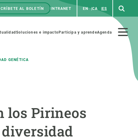
CRÍBETE AL BOLETÍN
INTRANET
EN
CA
ES
enú
p
Menú
tualidad
Soluciones e impacto
Participa y aprende
Agenda
secundario
DAD GENÉTICA
NOSOTROS
PARTICIPA
rabajo
Cienca y arte
 los Pirineos
a de Recursos Humanos
Haz ciencia con nosotros
ades académicas
Materiales educativos
a diversidad
MSCA-PF
COLABORA