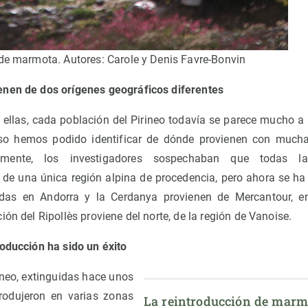
 de marmota. Autores: Carole y Denis Favre-Bonvin
enen de dos orígenes geográficos diferentes
e ellas, cada población del Pirineo todavía se parece mucho a 
eso hemos podido identificar de dónde provienen con mucha p
cialmente, los investigadores sospechaban que todas 
r de una única región alpina de procedencia, pero ahora se ha
das en Andorra y la Cerdanya provienen de Mercantour, en
ión del Ripollès proviene del norte, de la región de Vanoise.
roducción ha sido un éxito
neo, extinguidas hace unos
trodujeron en varias zonas
La reintroducción de marmo