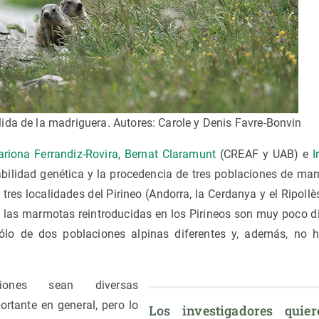
ida de la madriguera. Autores: Carole y Denis Favre-Bonvin
riona Ferrandiz-Rovira
,
Bernat Claramunt
(CREAF y UAB) e
I
abilidad genética y la procedencia de tres poblaciones de mar
 tres localidades del Pirineo (Andorra, la Cerdanya y el Ripollè
 las marmotas reintroducidas en los Pirineos son muy poco d
sólo de dos poblaciones alpinas diferentes y, además, no 
iones sean diversas
rtante en general, pero lo
Los investigadores quier