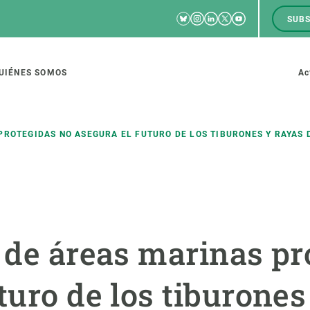
Bluesky
Instagram
Linkedin
Twitter
Youtube
SUBS
RRSS
M
to
UIÉNES SOMOS
Ac
tion
PROTEGIDAS NO ASEGURA EL FUTURO DE LOS TIBURONES Y RAYAS
IGACIÓN
CIENCIA EN ACCIÓN
ÚNETE A 
io de investigación
Impacto
Bolsa de t
l de áreas marinas pr
sidad
Soluciones
Estrategi
global
Innovación
Oportunid
turo de los tiburones
amento de ecosistemas
Política y gestión
Pide tu 