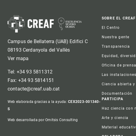
Foot
SOBRE EL CREAF
El Centro
Nuestra gente
Campus de Bellaterra (UAB) Edifici C
Transparencia
08193 Cerdanyola del Vallès
Equidad, diversi
Ver mapa
Oficina de prens
Tel: +34 93 5811312
Las instalacione
Fax: +34 93 5814151
Ciencia abierta y
contacte@creaf.uab.cat
Documentación
PARTICIPA
Web elaborada gracias a la ayuda:
CEX2023-001340-
Haz ciencia con 
S
Arte y ciencia
Web desarrollada por Omitsis Consulting
Material educati