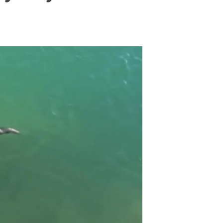
beca ERC
 de másteres y doctorado
 o sabático
onde crecer
o de carrera
s y actividades internas
emos formación