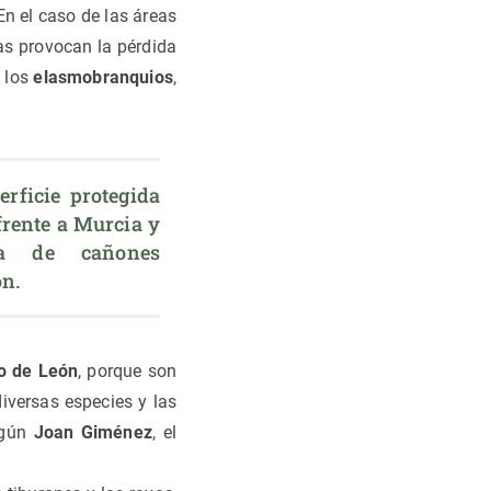
En el caso de las áreas
as provocan la pérdida
, los
elasmobranquios
,
rficie protegida 
rente a Murcia y 
a de cañones 
ón.
o de León
, porque son
iversas especies y las
egún
Joan Giménez
, el