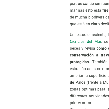
porque contienen fauna
marinas esto está
fue
de mucha biodiversida
que está en claro decli
Un estudio reciente,
Ciències del Mar
, se
peces y revisa
cómo d
conservación a trav
protegidas.
También h
estas áreas son más 
ampliar la superficie
de Palos
(frente a Mur
zonas óptimas para la
diferentes actividad
primer autor.