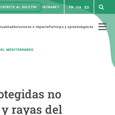
CRÍBETE AL BOLETÍN
INTRANET
EN
CA
ES
enú
p
Menú
tualidad
Soluciones e impacto
Participa y aprende
Agenda
secundario
 DEL MEDITERRÁNEO
NOSOTROS
PARTICIPA
rabajo
Cienca y arte
otegidas no
a de Recursos Humanos
Haz ciencia con nosotros
ades académicas
Materiales educativos
 y rayas del
MSCA-PF
COLABORA