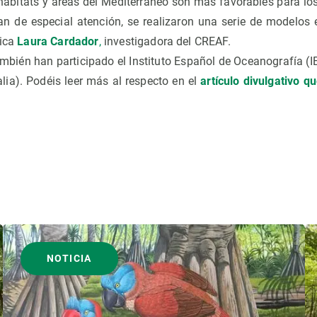
hábitats y áreas del Mediterráneo son más favorables para los 
tan de especial atención, se realizaron una serie de modelos e
lica
Laura Cardador
,
investigadora del CREAF.
mbién han participado el Instituto Español de Oceanografía (I
lia). Podéis leer más al respecto en el
artículo divulgativo q
NOTICIA