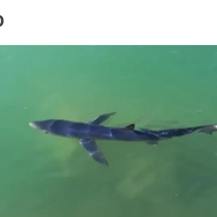
ión de la Tierra
Servicios técnicos
Pide tu 
o
ransversales
Programa
ciones
Visitante
s Actions
Un lugar d
Desarroll
Seminario
Te ofrec