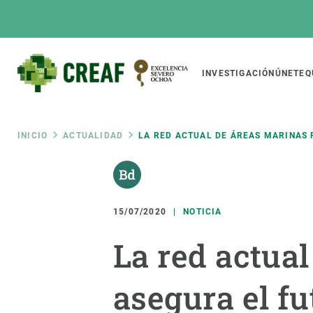
Pasar
al
contenido
principal
Main
INVESTIGACIÓN
ÚNETE
Q
CREAF
naviga
Ruta
INICIO
ACTUALIDAD
LA RED ACTUAL DE ÁREAS MARINAS 
Featured
de
INTRANET
Responsive
SOBRE NOSOTROS
INVEST
responsive
15/07/2020
NOTICIA
navegación
El Centro
Director
La red actua
menu
Organización institucional
Biodiver
Transparencia
Cambio 
asegura el fu
Nuestra gente
Funcion