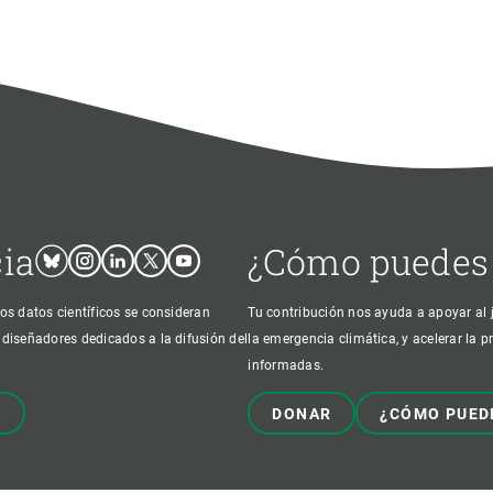
cia
¿Cómo puedes
Bluesky
Instagram
Linkedin
Twitter
Youtube
os datos científicos se consideran
Tu contribución nos ayuda a apoyar al j
 diseñadores dedicados a la difusión del
la emergencia climática, y acelerar la 
informadas.
!
DONAR
¿CÓMO PUED