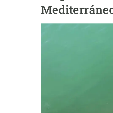
Marca y logotipos
Observac
Mediterráne
Instalaciones
Temas t
Equidad, Diversidad e Inclusión (EDI)
Publica
Oficina de prensa
Synthesi
Ciencia abierta y gestión del conocimiento
Documentación
NOTICIAS Y AGENDA
Agenda
Eventos anteriores
Actualidad
Noticias
Biodiversidad
Cambio global
Funcionamiento de los ecosistemas