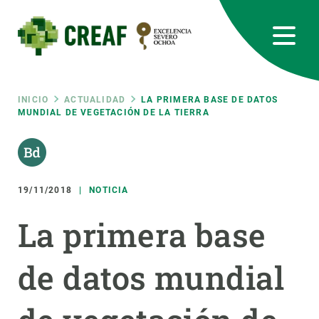
Pasar
al
contenido
principal
CREAF
EN
CA
ES
Bluesky
Instagram
Linkedin
Twitter
Youtube
RRSS
Ruta
INICIO
ACTUALIDAD
LA PRIMERA BASE DE DATOS
MUNDIAL DE VEGETACIÓN DE LA TIERRA
Featured
INTRANET
de
responsive
navegación
19/11/2018
NOTICIA
Responsive
SOBRE NOSOTROS
La primera base
menu
INVESTIGACIÓN
de datos mundial
CIENCIA EN ACCIÓN
ÚNETE A NOSOTROS