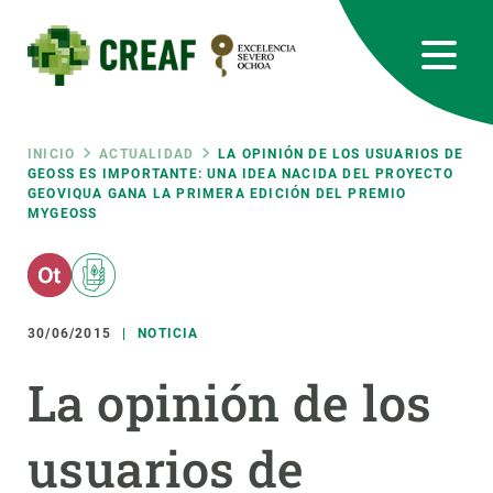
Pasar
al
contenido
principal
CREAF
EN
CA
ES
Bluesky
Instagram
Linkedin
Twitter
Youtube
RRSS
Ruta
INICIO
ACTUALIDAD
LA OPINIÓN DE LOS USUARIOS DE
GEOSS ES IMPORTANTE: UNA IDEA NACIDA DEL PROYECTO
GEOVIQUA GANA LA PRIMERA EDICIÓN DEL PREMIO
Featured
INTRANET
MYGEOSS
de
responsive
navegación
Responsive
30/06/2015
NOTICIA
SOBRE NOSOTROS
La opinión de los
menu
INVESTIGACIÓN
CIENCIA EN ACCIÓN
usuarios de
ÚNETE A NOSOTROS