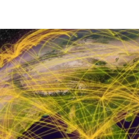
ión de la Tierra
Servicios técnicos
Pide tu 
ransversales
Programa
ciones
Visitante
s Actions
Un lugar d
Desarroll
Seminario
Te ofrec