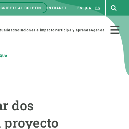
CRÍBETE AL BOLETÍN
INTRANET
EN
CA
ES
enú
p
Menú
tualidad
Soluciones e impacto
Participa y aprende
Agenda
secundario
IQUA
NOSOTROS
PARTICIPA
rabajo
Cienca y arte
ar dos
a de Recursos Humanos
Haz ciencia con nosotros
ades académicas
Materiales educativos
l proyecto
MSCA-PF
COLABORA