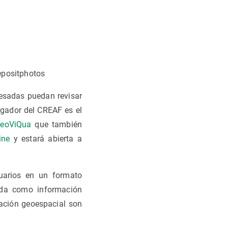
Depositphotos
resadas puedan revisar
tigador del CREAF es el
eoViQua
que también
ine
y estará abierta a
suarios en un formato
ida como información
mación geoespacial son