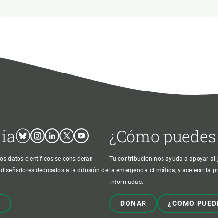
cia
¿Cómo puedes
Bluesky
Instagram
Linkedin
Twitter
Youtube
os datos científicos se consideran
Tu contribución nos ayuda a apoyar al j
 diseñadores dedicados a la difusión del
la emergencia climática, y acelerar la 
informadas.
!
DONAR
¿CÓMO PUED