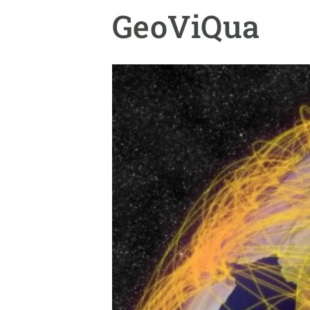
Marca y logotipos
Observac
GeoViQua
Instalaciones
Temas t
Equidad, Diversidad e Inclusión (EDI)
Publica
Oficina de prensa
Synthesi
Ciencia abierta y gestión del conocimiento
Documentación
NOTICIAS Y AGENDA
Agenda
Eventos anteriores
Actualidad
Noticias
Biodiversidad
Cambio global
Funcionamiento de los ecosistemas