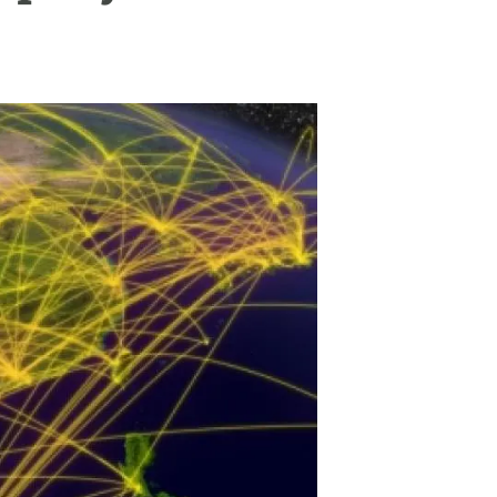
beca ERC
 de másteres y doctorado
 o sabático
onde crecer
o de carrera
s y actividades internas
emos formación