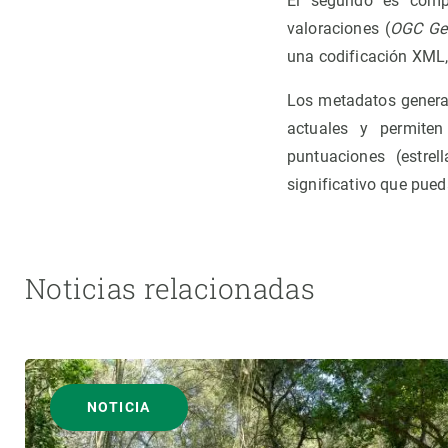
El segundo es compl
valoraciones (
OGC Geo
una codificación XML,
Los metadatos generad
actuales y permite
puntuaciones (estrel
significativo que pue
Noticias relacionadas
NOTICIA