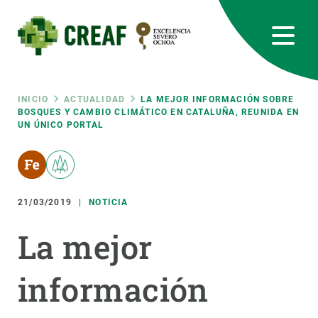
Pasar
al
contenido
principal
CREAF
EN
CA
ES
Bluesky
Instagram
Linkedin
Twitter
Youtube
RRSS
Ruta
INICIO
ACTUALIDAD
LA MEJOR INFORMACIÓN SOBRE
BOSQUES Y CAMBIO CLIMÁTICO EN CATALUÑA, REUNIDA EN
UN ÚNICO PORTAL
Featured
INTRANET
de
responsive
navegación
21/03/2019
NOTICIA
Responsive
SOBRE NOSOTROS
La mejor
menu
INVESTIGACIÓN
información
CIENCIA EN ACCIÓN
ÚNETE A NOSOTROS