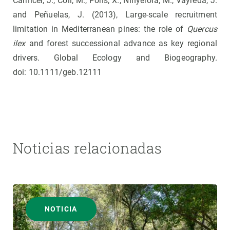
Carnicer, J., Coll, M., Pons, X., Ninyerola, M., Vayreda, J.
and Peñuelas, J. (2013), Large-scale recruitment
limitation in Mediterranean pines: the role of
Quercus
ilex
and forest successional advance as key regional
drivers. Global Ecology and Biogeography.
doi: 10.1111/geb.12111
Noticias relacionadas
NOTICIA