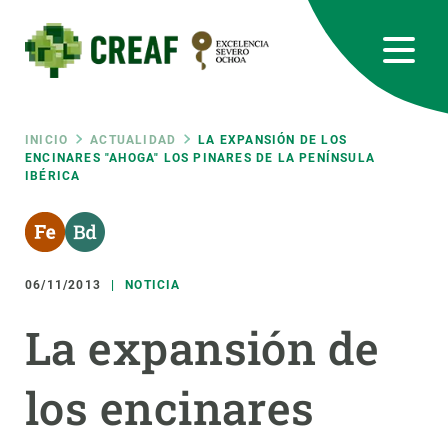
Pasar
al
contenido
principal
CREAF
EN
CA
ES
Bluesky
Instagram
Linkedin
Twitter
Youtube
RRSS
Ruta
INICIO
ACTUALIDAD
LA EXPANSIÓN DE LOS
ENCINARES "AHOGA" LOS PINARES DE LA PENÍNSULA
IBÉRICA
Featured
INTRANET
de
responsive
navegación
06/11/2013
NOTICIA
Responsive
SOBRE NOSOTROS
La expansión de
menu
INVESTIGACIÓN
los encinares
CIENCIA EN ACCIÓN
ÚNETE A NOSOTROS