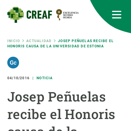
Pasar
al
contenido
principal
CREAF
EN
CA
ES
Bluesky
Instagram
Linkedin
Twitter
Youtube
RRSS
Ruta
INICIO
ACTUALIDAD
JOSEP PEÑUELAS RECIBE EL
HONORIS CAUSA DE LA UNIVERSIDAD DE ESTONIA
Featured
INTRANET
de
responsive
navegación
04/10/2016
NOTICIA
Responsive
SOBRE NOSOTROS
Josep Peñuelas
menu
INVESTIGACIÓN
recibe el Honoris
CIENCIA EN ACCIÓN
ÚNETE A NOSOTROS