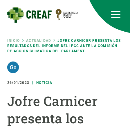
Pasar
al
contenido
principal
CREAF
EN
CA
ES
Bluesky
Instagram
Linkedin
Twitter
Youtube
RRSS
Ruta
INICIO
ACTUALIDAD
JOFRE CARNICER PRESENTA LOS
RESULTADOS DEL INFORME DEL IPCC ANTE LA COMISIÓN
DE ACCIÓN CLIMÁTICA DEL PARLAMENT
Featured
INTRANET
de
responsive
navegación
26/01/2023
NOTICIA
Responsive
SOBRE NOSOTROS
Jofre Carnicer
menu
INVESTIGACIÓN
presenta los
CIENCIA EN ACCIÓN
ÚNETE A NOSOTROS