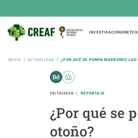
Pasar
al
contenido
principal
Main
INVESTIGACIÓN
ÚNETE
Q
CREAF
naviga
Ruta
INICIO
ACTUALIDAD
¿POR QUÉ SE PONEN MARRONES LAS 
Featured
de
INTRANET
Responsive
SOBRE NOSOTROS
INVEST
responsive
29/10/2024
REPORTAJE
navegación
El Centro
Director
¿Por qué se 
menu
Organización institucional
Biodiver
Transparencia
Cambio 
otoño?
Nuestra gente
Funcion