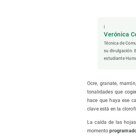
Observación de la Tierra
|
Verónica C
Técnica de Comu
su divulgación. 
estudiante Hum
Ocre, granate, marrón
tonalidades que coge
hace que haya ese c
clave está en la clorof
La caída de las hojas
momento
programado