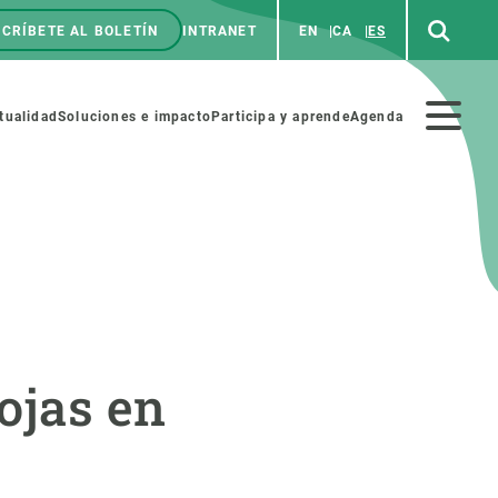
CRÍBETE AL BOLETÍN
INTRANET
EN
CA
ES
enú
p
Menú
tualidad
Soluciones e impacto
Participa y aprende
Agenda
secundario
NOSOTROS
PARTICIPA
rabajo
Cienca y arte
ojas en
a de Recursos Humanos
Haz ciencia con nosotros
ades académicas
Materiales educativos
MSCA-PF
COLABORA