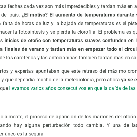
as fechas cada vez son más impredecibles y tardan más en ap
 del país.
¿El motivo? El aumento de temperaturas durante 
falta de horas de luz y la bajada de temperaturas es el pist
hacer la fotosíntesis y se pierda la clorofila. El problema es
os inicios de otoño con temperaturas suaves confunden en l
a finales de verano y tardan más en empezar todo el circuit
s de los carotenos y las antocianinas también tardan más en sal
ertos y expertas apuntaban que este retraso del máximo cro
l y que dependía mucho de la meteorología, pero ahora
ya se e
rque
llevamos varios años consecutivos en que la caída de las 
ialmente, el proceso de aparición de los marrones del otoñ
uando hay alguna perturbación todo cambia. Y una de la
erráneo es la sequía.