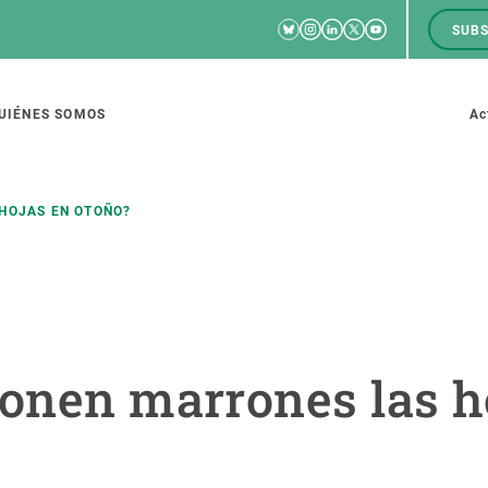
Bluesky
Instagram
Linkedin
Twitter
Youtube
SUBS
RRSS
M
to
UIÉNES SOMOS
Ac
tion
HOJAS EN OTOÑO?
IGACIÓN
CIENCIA EN ACCIÓN
ÚNETE A 
io de investigación
Impacto
Bolsa de t
ponen marrones las h
sidad
Soluciones
Estrategi
global
Innovación
Oportunid
amento de ecosistemas
Política y gestión
Pide tu 