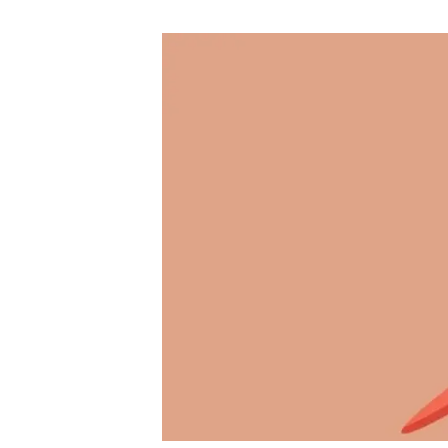
Marca y logotipos
Observac
Instalaciones
Temas t
Equidad, Diversidad e Inclusión (EDI)
Publica
Oficina de prensa
Synthesi
Ciencia abierta y gestión del conocimiento
Documentación
NOTICIAS Y AGENDA
Agenda
Eventos anteriores
Actualidad
Noticias
Biodiversidad
Cambio global
Funcionamiento de los ecosistemas