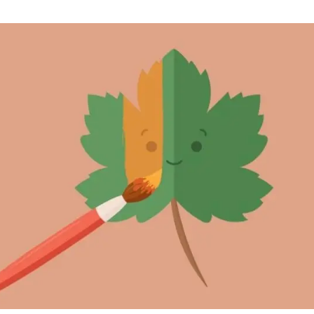
ión de la Tierra
Servicios técnicos
Pide tu 
ransversales
Programa
ciones
Visitante
s Actions
Un lugar d
Desarroll
Seminario
Te ofrec