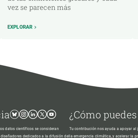
vez se parecen más
EXPLORAR
cia
¿Cómo puedes
Bluesky
Instagram
Linkedin
Twitter
Youtube
os datos científicos se consideran
Tu contribución nos ayuda a apoyar al j
 diseñadores dedicados a la difusión del
la emergencia climática, y acelerar la 