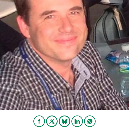
ión de la Tierra
Servicios técnicos
Pide tu 
ransversales
Programa
ciones
Visitante
s Actions
Un lugar d
Desarroll
Seminario
Te ofrec