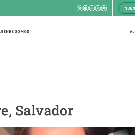
Bluesky
Instagram
Linkedin
Twitter
Youtube
SUBS
RRSS
M
to
UIÉNES SOMOS
Ac
tion
IGACIÓN
CIENCIA EN ACCIÓN
ÚNETE A 
io de investigación
Impacto
Bolsa de t
e, Salvador
sidad
Soluciones
Estrategi
global
Innovación
Oportunid
amento de ecosistemas
Política y gestión
Pide tu 