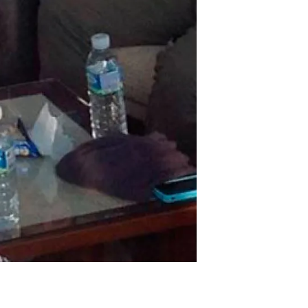
beca ERC
 de másteres y doctorado
 o sabático
onde crecer
o de carrera
s y actividades internas
emos formación