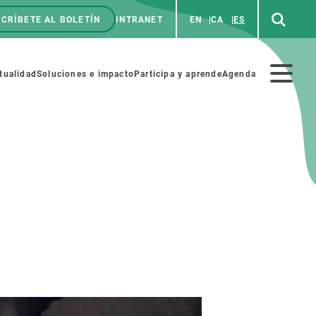
CRÍBETE AL BOLETÍN
INTRANET
EN
CA
ES
enú
p
Menú
tualidad
Soluciones e impacto
Participa y aprende
Agenda
secundario
NOSOTROS
PARTICIPA
rabajo
Cienca y arte
a de Recursos Humanos
Haz ciencia con nosotros
ades académicas
Materiales educativos
MSCA-PF
COLABORA