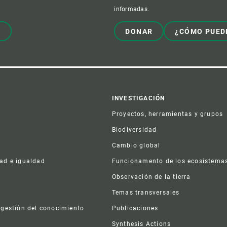
informadas.
!
DONAR
¿CÓMO PUED
er
INVESTIGACIÓN
Proyectos, herramientas y grupos
Biodiversidad
Cambio global
dad e igualdad
Funcionamento de los ecosistema
a
Observación de la tierra
s
Temas transversales
 gestión del conocimiento
Publicaciones
Synthesis Actions