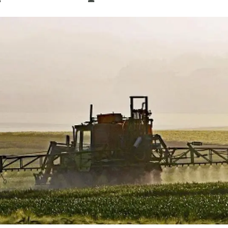
ión de la Tierra
Servicios técnicos
Pide tu 
ransversales
Programa
ciones
Visitante
s Actions
Un lugar d
Desarroll
Seminario
Te ofrec