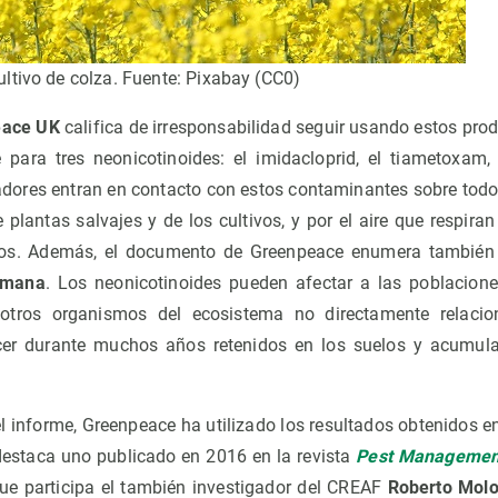
ltivo de colza. Fuente: Pixabay (CC0)
eace UK
califica de irresponsabilidad seguir usando estos pro
 para tres neonicotinoides: el imidacloprid, el tiametoxam, 
adores entran en contacto con estos contaminantes sobre todo 
e plantas salvajes y de los cultivos, y por el aire que respira
ctos. Además, el documento de Greenpeace enumera también
umana
. Los neonicotinoides pueden afectar a las poblacion
a otros organismos del ecosistema no directamente relaci
cer durante muchos años retenidos en los suelos y acumu
el informe, Greenpeace ha utilizado los resultados obtenidos e
 destaca uno publicado en 2016 en la revista
Pest Managemen
 que participa el también investigador del CREAF
Roberto Mol