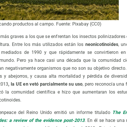
cando productos al campo. Fuente: Pixabay (CC0)
más graves a los que se enfrentan los insectos polinizadores 
ltura. Entre los más utilizados están los
neonicotinoides
, un
mediados de 1990 y que rápidamente se convirtieron en 
l mundo. Pero ya hace casi una década que la comunidad cien
an negativamente organismos que no son su objetivo directo
 y abejorros, y causa alta mortalidad y pérdida de diversid
 2013
,
la UE en vetó parcialmente su uso
, pero reconocía una 
izó la comunidad científica e hizo que aumentaran los estu
cotinoides.
enpeace del Reino Unido emitió un informe titulado
The En
des: a review of the evidence post-2013
.
En él se hace una 