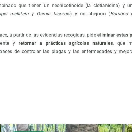
mbinado que tienen un neonicotinoide (la clotianidina) y u
pis mellifera
y
Osmia bicornis
) y un abejorro (
Bombus te
ce, a partir de las evidencias recogidas, pide
eliminar estas 
iente y
retornar a prácticas agrícolas naturales
, que m
apaces de controlar las plagas y las enfermedades y mejora 