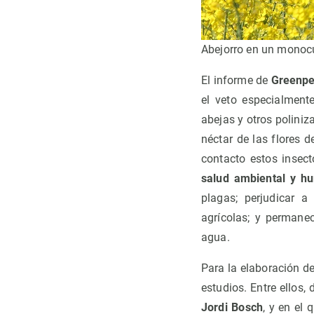
Abejorro en un monocu
El informe de
Greenp
el veto especialmente
abejas y otros poliniz
néctar de las flores d
contacto estos inse
salud ambiental y h
plagas; perjudicar 
agrícolas; y permane
agua.
Para la elaboración d
estudios. Entre ellos,
Jordi Bosch
, y en el