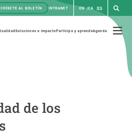
CRÍBETE AL BOLETÍN
INTRANET
EN
CA
ES
enú
p
Menú
tualidad
Soluciones e impacto
Participa y aprende
Agenda
secundario
NOSOTROS
PARTICIPA
rabajo
Cienca y arte
dad de los
a de Recursos Humanos
Haz ciencia con nosotros
ades académicas
Materiales educativos
s
MSCA-PF
COLABORA