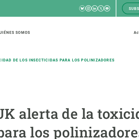
Bluesky
Instagram
Linkedin
Twitter
Youtube
SUBS
RRSS
M
to
UIÉNES SOMOS
Ac
tion
CIDAD DE LOS INSECTICIDAS PARA LOS POLINIZADORES
IGACIÓN
CIENCIA EN ACCIÓN
ÚNETE A 
io de investigación
Impacto
Bolsa de t
 alerta de la toxici
sidad
Soluciones
Estrategi
global
Innovación
Oportunid
para los polinizadore
amento de ecosistemas
Política y gestión
Pide tu 