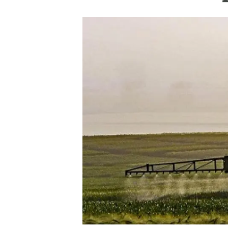
Marca y logotipos
Observac
Instalaciones
Temas t
Equidad, Diversidad e Inclusión (EDI)
Publica
Oficina de prensa
Synthesi
Ciencia abierta y gestión del conocimiento
Documentación
NOTICIAS Y AGENDA
Agenda
Eventos anteriores
Actualidad
Noticias
Biodiversidad
Cambio global
Funcionamiento de los ecosistemas