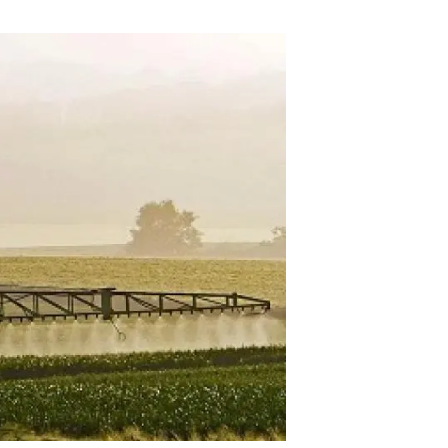
beca ERC
 de másteres y doctorado
 o sabático
onde crecer
o de carrera
s y actividades internas
emos formación