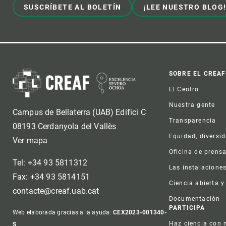
SUSCRÍBETE AL BOLETÍN
¡LEE NUESTRO BLOG
Foot
SOBRE EL CREAF
El Centro
Nuestra gente
Campus de Bellaterra (UAB) Edifici C
Transparencia
08193 Cerdanyola del Vallès
Equidad, diversi
Ver mapa
Oficina de prens
Tel: +34 93 5811312
Las instalacione
Fax: +34 93 5814151
Ciencia abierta y
contacte@creaf.uab.cat
Documentación
PARTICIPA
Web elaborada gracias a la ayuda:
CEX2023-001340-
Haz ciencia con 
S