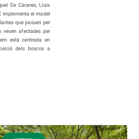
uel De Cáceres, Lluís
TE implementa el model
plantes que passen per
es veuen afectades per
arem està centrada en
posició dels boscos a