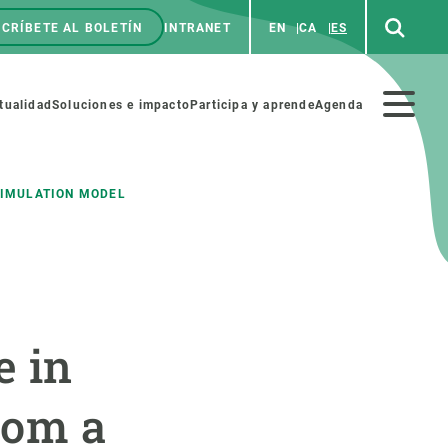
CRÍBETE AL BOLETÍN
INTRANET
EN
CA
ES
enú
p
Menú
tualidad
Soluciones e impacto
Participa y aprende
Agenda
secundario
SIMULATION MODEL
NOSOTROS
PARTICIPA
rabajo
Cienca y arte
e in
a de Recursos Humanos
Haz ciencia con nosotros
ades académicas
Materiales educativos
rom a
MSCA-PF
COLABORA