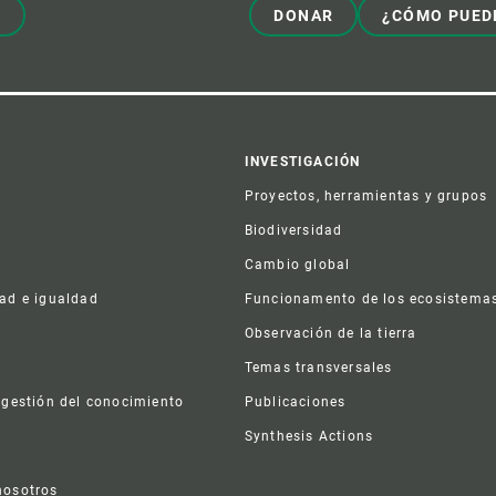
!
DONAR
¿CÓMO PUED
er
INVESTIGACIÓN
Proyectos, herramientas y grupos
Biodiversidad
Cambio global
dad e igualdad
Funcionamento de los ecosistema
a
Observación de la tierra
s
Temas transversales
 gestión del conocimiento
Publicaciones
Synthesis Actions
nosotros