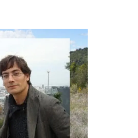
beca ERC
 de másteres y doctorado
 o sabático
onde crecer
o de carrera
s y actividades internas
emos formación