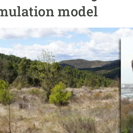
ión de la Tierra
Servicios técnicos
Pide tu 
mulation model
ransversales
Programa
ciones
Visitante
s Actions
Un lugar d
Desarroll
Seminario
Te ofrec