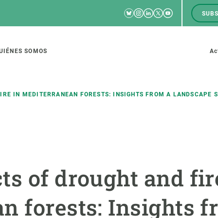
Bluesky
Instagram
Linkedin
Twitter
Youtube
SUBS
RRSS
M
to
UIÉNES SOMOS
Ac
tion
IRE IN MEDITERRANEAN FORESTS: INSIGHTS FROM A LANDSCAPE 
IGACIÓN
CIENCIA EN ACCIÓN
ÚNETE A 
io de investigación
Impacto
Bolsa de t
s of drought and fir
sidad
Soluciones
Estrategi
global
Innovación
Oportunid
n forests: Insights f
amento de ecosistemas
Política y gestión
Pide tu 