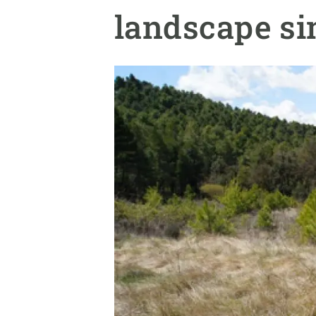
Marca y logotipos
Observac
landscape si
Instalaciones
Temas t
Equidad, Diversidad e Inclusión (EDI)
Publica
Oficina de prensa
Synthesi
Ciencia abierta y gestión del conocimiento
Documentación
NOTICIAS Y AGENDA
Agenda
Eventos anteriores
Actualidad
Noticias
Biodiversidad
Cambio global
Funcionamiento de los ecosistemas