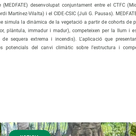
e (MEDFATE) desenvolupat conjuntament entre el CTFC (Miq
ordi Martínez-Vilalta) i el CIDE-CSIC (Juli G. Pausas). MEDFA
e simula la dinàmica de la vegetació a partir de cohorts de 
avor, plàntula, immadur i madur), competeixen per la llum i 
s de sequera extrema i incendis). L’aplicació que present
es potencials del canvi climàtic sobre l'estructura i com