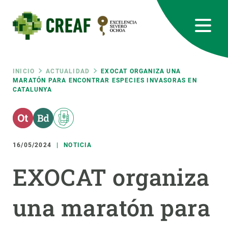
Pasar
al
contenido
principal
CREAF
EN
CA
ES
Bluesky
Instagram
Linkedin
Twitter
Youtube
RRSS
Ruta
INICIO
ACTUALIDAD
EXOCAT ORGANIZA UNA
MARATÓN PARA ENCONTRAR ESPECIES INVASORAS EN
CATALUNYA
Featured
INTRANET
de
responsive
navegación
16/05/2024
NOTICIA
Responsive
SOBRE NOSOTROS
EXOCAT organiza
menu
INVESTIGACIÓN
una maratón para
CIENCIA EN ACCIÓN
ÚNETE A NOSOTROS