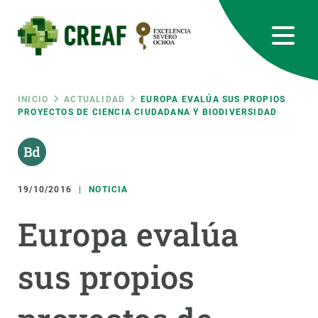
Pasar
al
contenido
principal
CREAF
EN
CA
ES
Bluesky
Instagram
Linkedin
Twitter
Youtube
RRSS
Ruta
INICIO
ACTUALIDAD
EUROPA EVALÚA SUS PROPIOS
PROYECTOS DE CIENCIA CIUDADANA Y BIODIVERSIDAD
Featured
INTRANET
de
responsive
navegación
19/10/2016
NOTICIA
Responsive
SOBRE NOSOTROS
Europa evalúa
menu
INVESTIGACIÓN
sus propios
CIENCIA EN ACCIÓN
ÚNETE A NOSOTROS