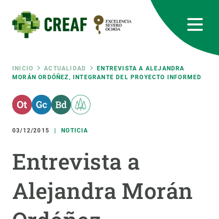
Pasar
al
contenido
principal
CREAF
EN
CA
ES
Bluesky
Instagram
Linkedin
Twitter
Youtube
RRSS
Ruta
INICIO
ACTUALIDAD
ENTREVISTA A ALEJANDRA
MORÁN ORDÓÑEZ, INTEGRANTE DEL PROYECTO INFORMED
Featured
INTRANET
de
responsive
navegación
03/12/2015
NOTICIA
Responsive
SOBRE NOSOTROS
Entrevista a
menu
INVESTIGACIÓN
Alejandra Morán
CIENCIA EN ACCIÓN
ÚNETE A NOSOTROS