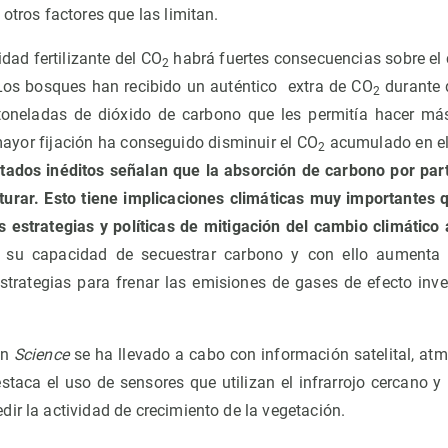
 otros factores que las limitan.
dad fertilizante del CO
habrá fuertes consecuencias sobre el c
2
 Los bosques han recibido un auténtico extra de CO
durante 
2
toneladas de dióxido de carbono que les permitía hacer más
ayor fijación ha conseguido disminuir el CO
acumulado en el 
2
ltados inéditos señalan que la absorción de carbono por par
urar. Esto tiene implicaciones climáticas muy importantes 
s estrategias y políticas de mitigación del cambio climático
e su capacidad de secuestrar carbono y con ello aumenta 
strategias para frenar las emisiones de gases de efecto inve
en
Science
se ha llevado a cabo con información satelital, atm
staca el uso de sensores que utilizan el infrarrojo cercano y 
ir la actividad de crecimiento de la vegetación.