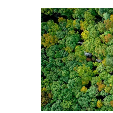
Marca y logotipos
Observac
Instalaciones
Temas t
Equidad, Diversidad e Inclusión (EDI)
Publica
Oficina de prensa
Synthesi
Ciencia abierta y gestión del conocimiento
Documentación
NOTICIAS Y AGENDA
Agenda
Eventos anteriores
Actualidad
Noticias
Biodiversidad
Cambio global
Funcionamiento de los ecosistemas