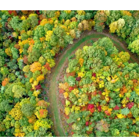
ión de la Tierra
Servicios técnicos
Pide tu 
ransversales
Programa
ciones
Visitante
s Actions
Un lugar d
Desarroll
Seminario
Te ofrec