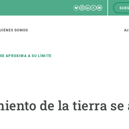
Bluesky
Instagram
Linkedin
Twitter
Youtube
SUBS
RRSS
M
to
UIÉNES SOMOS
Ac
tion
SE APROXIMA A SU LÍMITE
IGACIÓN
CIENCIA EN ACCIÓN
ÚNETE A 
io de investigación
Impacto
Bolsa de t
iento de la tierra s
sidad
Soluciones
Estrategi
global
Innovación
Oportunid
amento de ecosistemas
Política y gestión
Pide tu 