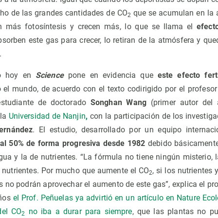
ho de las grandes cantidades de CO
que se acumulan en la 
2
n más fotosíntesis y crecen más, lo que se llama el
efect
sorben este gas para crecer, lo retiran de la atmósfera y qu
.
do hoy en
Science
pone en evidencia que
este efecto fert
el mundo, de acuerdo con el texto codirigido por el profesor
 estudiante de doctorado
Songhan Wang
(primer autor del a
la
Universidad de Nanjin
,
con la participación de los investig
ernández
. El estudio, desarrollado por un equipo interna
 al 50% de forma progresiva desde 1982
debido básicamente 
gua y la de nutrientes. “La fórmula no tiene ningún misterio, 
y nutrientes. Por mucho que aumente el CO
, si los nutriente
2
as no podrán aprovechar el aumento de este gas”, explica el p
años
el Prof. Peñuelas ya advirtió en un artículo en Nature Ec
 del CO
no iba a durar para siempre
, que las plantas no p
2