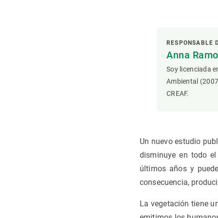
Observación de la Tierra
RESPONSABLE 
Anna Ramon
Soy licenciada e
Ambiental (2007
CREAF.
Un nuevo estudio pub
disminuye en todo el
últimos años y puede
consecuencia, produci
La vegetación tiene un
emitimos los humanos 