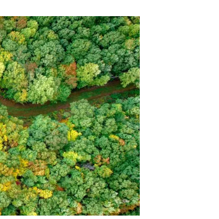
beca ERC
 de másteres y doctorado
 o sabático
onde crecer
o de carrera
s y actividades internas
emos formación