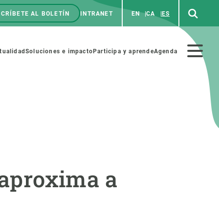
CRÍBETE AL BOLETÍN
INTRANET
EN
CA
ES
enú
p
Menú
tualidad
Soluciones e impacto
Participa y aprende
Agenda
secundario
NOSOTROS
PARTICIPA
rabajo
Cienca y arte
e aproxima a
a de Recursos Humanos
Haz ciencia con nosotros
ades académicas
Materiales educativos
MSCA-PF
COLABORA