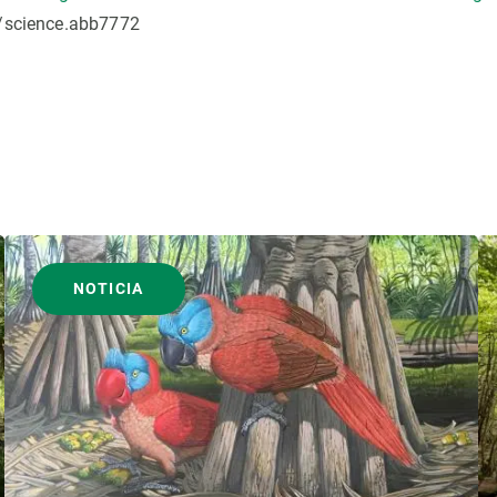
6/science.abb7772
NOTICIA