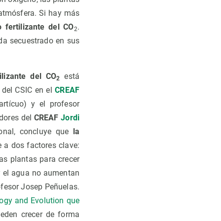
atmósfera. Si hay más
o fertilizante del CO
.
2
eda secuestrado en sus
ilizante del CO
está
2
 del CSIC en el
CREAF
rtícuo) y el profesor
adores del
CREAF
Jordi
cional, concluye que
la
a dos factores clave:
las plantas para crecer
s y el agua no aumentan
rofesor Josep Peñuelas.
ology and Evolution que
ueden crecer de forma