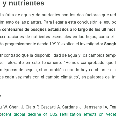
 y nutrientes
 la falta de agua y de nutrientes son los dos factores que re
imiento de las plantas. Para llegar a esta conclusión, el equip
en
centenares de bosques estudiados a lo largo de los último
entraciones de nutrientes esenciales en las hojas, como el n
o progresivamente desde 1990” explica el investigador
Songh
encontrado que la disponibilidad de agua y los cambios tempo
pel relevante en este fenómeno. “Hemos comprobado que l
en épocas de sequía, sino también cuando hay cambios en la
ede cada vez más con el cambio climático”, en palabras del i
:
W, Chen, J, Ciais P, Cescatti A, Sardans J, Janssens IA, Fe
R
ecent global decline of CO2 fertilization effects on vege