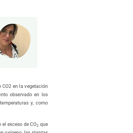
de CO2 en la vegetación
ento observado en los
 temperaturas y, como
e el exceso de CO
que
2
n oxígeno, las plantas