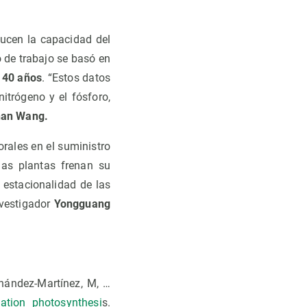
ducen la capacidad del
o de trabajo se basó en
s 40 años
. “Estos datos
itrógeno y el fósforo,
an Wang.
rales en el suministro
as plantas frenan su
 estacionalidad de las
nvestigador
Yongguang
rnández-Martínez, M, …
tation photosynthesi
s.