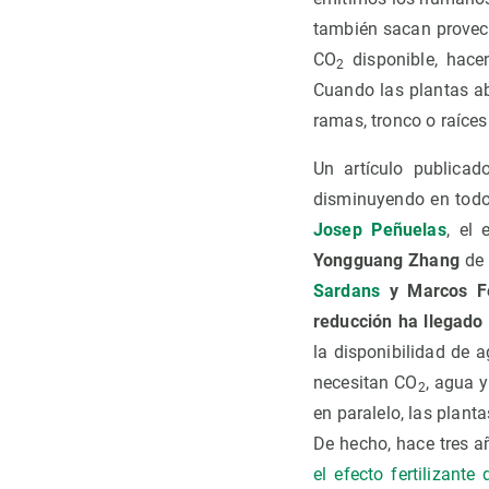
también sacan provec
CO
disponible, hace
2
Cuando las plantas ab
ramas, tronco o raíces
Un artículo publica
disminuyendo en todo 
Josep Peñuelas
, el
Yongguang Zhang
de 
Sardans
y Marcos F
reducción ha llegado
la disponibilidad de a
necesitan CO
, agua 
2
en paralelo, las plant
De hecho, hace tres 
el efecto fertilizante