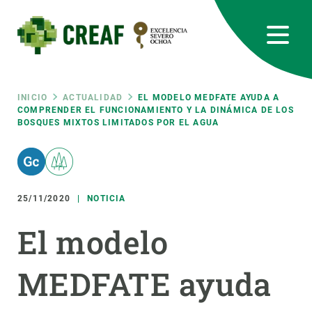
Pasar
al
contenido
principal
CREAF
EN
CA
ES
Bluesky
Instagram
Linkedin
Twitter
Youtube
RRSS
Ruta
INICIO
ACTUALIDAD
EL MODELO MEDFATE AYUDA A
COMPRENDER EL FUNCIONAMIENTO Y LA DINÁMICA DE LOS
BOSQUES MIXTOS LIMITADOS POR EL AGUA
Featured
INTRANET
de
responsive
navegación
25/11/2020
NOTICIA
Responsive
SOBRE NOSOTROS
El modelo
menu
INVESTIGACIÓN
MEDFATE ayuda
CIENCIA EN ACCIÓN
ÚNETE A NOSOTROS