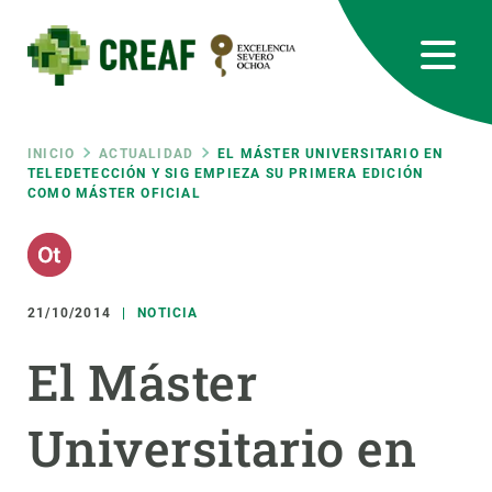
Pasar
al
contenido
principal
CREAF
EN
CA
ES
Bluesky
Instagram
Linkedin
Twitter
Youtube
RRSS
Ruta
INICIO
ACTUALIDAD
EL MÁSTER UNIVERSITARIO EN
TELEDETECCIÓN Y SIG EMPIEZA SU PRIMERA EDICIÓN
COMO MÁSTER OFICIAL
Featured
INTRANET
de
responsive
navegación
21/10/2014
NOTICIA
Responsive
SOBRE NOSOTROS
El Máster
menu
INVESTIGACIÓN
Universitario en
CIENCIA EN ACCIÓN
ÚNETE A NOSOTROS