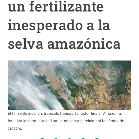
un fertilizante
PARTICIPA
inesperado a la
NOTICIAS Y AGENDA
selva amazónica
El fum dels incendis tropicals transporta fòsfor fins a l’Amazònia,
fertilitza la selva intacta i pot compensar parcialment la pèrdua de
carboni.