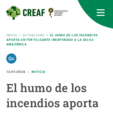
Pasar
al
contenido
principal
CREAF
EN
CA
ES
Bluesky
Instagram
Linkedin
Twitter
Youtube
RRSS
Ruta
INICIO
ACTUALIDAD
EL HUMO DE LOS INCENDIOS
APORTA UN FERTILIZANTE INESPERADO A LA SELVA
AMAZÓNICA
Featured
INTRANET
de
responsive
navegación
13/01/2026
NOTICIA
Responsive
SOBRE NOSOTROS
El humo de los
menu
INVESTIGACIÓN
incendios aporta
CIENCIA EN ACCIÓN
ÚNETE A NOSOTROS