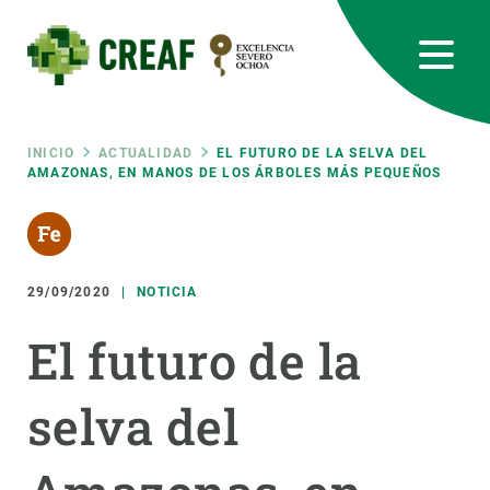
Pasar
al
contenido
principal
CREAF
EN
CA
ES
Bluesky
Instagram
Linkedin
Twitter
Youtube
RRSS
Ruta
INICIO
ACTUALIDAD
EL FUTURO DE LA SELVA DEL
AMAZONAS, EN MANOS DE LOS ÁRBOLES MÁS PEQUEÑOS
Featured
INTRANET
de
responsive
navegación
29/09/2020
NOTICIA
Responsive
SOBRE NOSOTROS
El futuro de la
menu
INVESTIGACIÓN
selva del
CIENCIA EN ACCIÓN
ÚNETE A NOSOTROS