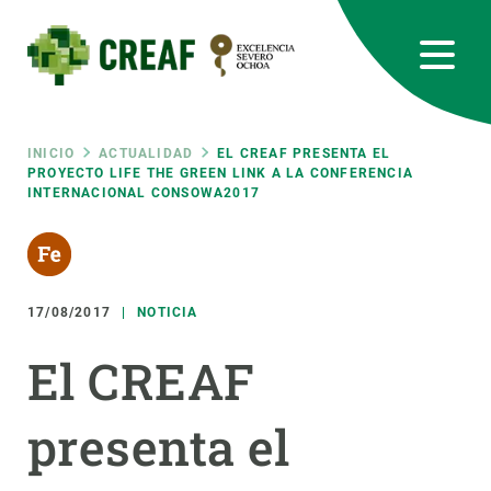
Pasar
al
contenido
principal
CREAF
EN
CA
ES
Bluesky
Instagram
Linkedin
Twitter
Youtube
RRSS
Ruta
INICIO
ACTUALIDAD
EL CREAF PRESENTA EL
PROYECTO LIFE THE GREEN LINK A LA CONFERENCIA
INTERNACIONAL CONSOWA2017
Featured
INTRANET
de
responsive
navegación
17/08/2017
NOTICIA
Responsive
SOBRE NOSOTROS
El CREAF
menu
INVESTIGACIÓN
presenta el
CIENCIA EN ACCIÓN
ÚNETE A NOSOTROS