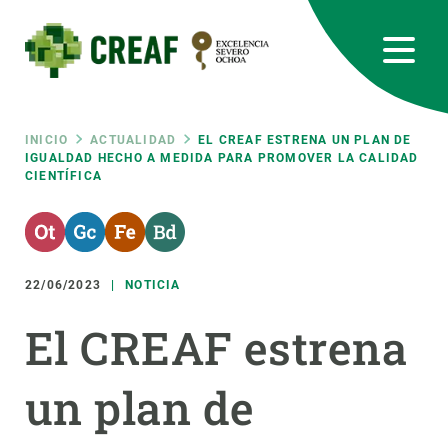
Pasar
al
contenido
principal
CREAF
EN
CA
ES
Bluesky
Instagram
Linkedin
Twitter
Youtube
RRSS
Ruta
INICIO
ACTUALIDAD
EL CREAF ESTRENA UN PLAN DE
IGUALDAD HECHO A MEDIDA PARA PROMOVER LA CALIDAD
CIENTÍFICA
Featured
INTRANET
de
responsive
navegación
22/06/2023
NOTICIA
Responsive
SOBRE NOSOTROS
El CREAF estrena
menu
INVESTIGACIÓN
un plan de
CIENCIA EN ACCIÓN
ÚNETE A NOSOTROS