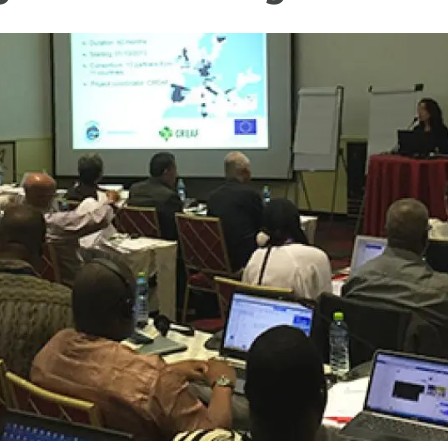
ión de la Tierra
Servicios técnicos
Pide tu 
ransversales
Programa
ciones
Visitante
s Actions
Un lugar d
Desarroll
Seminario
Te ofrec