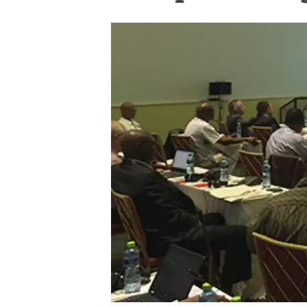
Marca y logotipos
Observac
Instalaciones
Temas t
Equidad, Diversidad e Inclusión (EDI)
Publica
Oficina de prensa
Synthesi
Ciencia abierta y gestión del conocimiento
Documentación
NOTICIAS Y AGENDA
Agenda
Eventos anteriores
Actualidad
Noticias
Biodiversidad
Cambio global
Funcionamiento de los ecosistemas