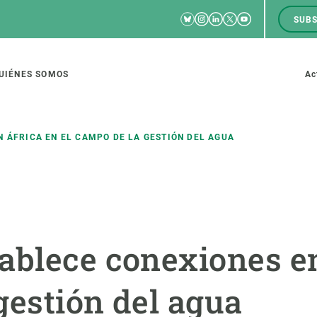
Bluesky
Instagram
Linkedin
Twitter
Youtube
SUBS
RRSS
M
to
UIÉNES SOMOS
Ac
tion
N ÁFRICA EN EL CAMPO DE LA GESTIÓN DEL AGUA
IGACIÓN
CIENCIA EN ACCIÓN
ÚNETE A 
io de investigación
Impacto
Bolsa de t
ablece conexiones en
sidad
Soluciones
Estrategi
global
Innovación
Oportunid
gestión del agua
amento de ecosistemas
Política y gestión
Pide tu 