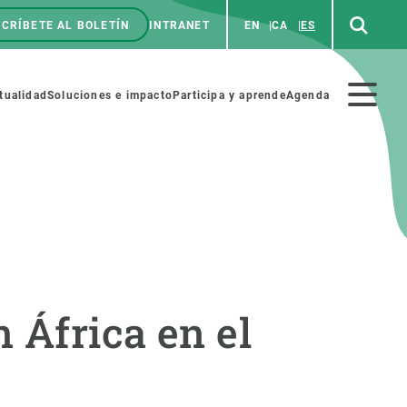
CRÍBETE AL BOLETÍN
INTRANET
EN
CA
ES
enú
p
Menú
tualidad
Soluciones e impacto
Participa y aprende
Agenda
secundario
NOSOTROS
PARTICIPA
rabajo
Cienca y arte
 África en el
a de Recursos Humanos
Haz ciencia con nosotros
ades académicas
Materiales educativos
MSCA-PF
COLABORA