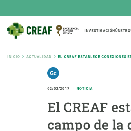
Pasar
al
contenido
principal
Main
INVESTIGACIÓN
ÚNETE
Q
CREAF
naviga
Ruta
INICIO
ACTUALIDAD
EL CREAF ESTABLECE CONEXIONES E
Featured
de
INTRANET
Responsive
SOBRE NOSOTROS
INVEST
responsive
02/02/2017
NOTICIA
navegación
El Centro
Director
El CREAF est
menu
Organización institucional
Biodiver
Transparencia
Cambio 
campo de la 
Nuestra gente
Funcion