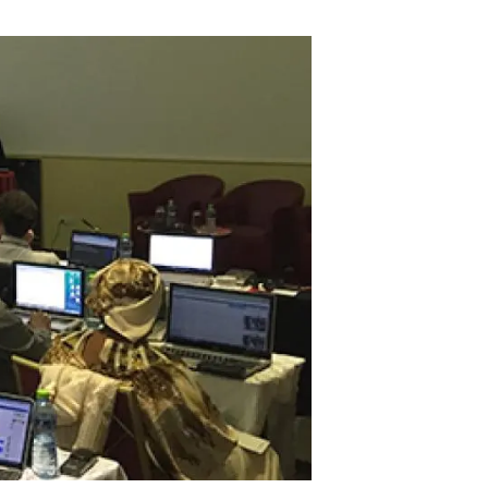
beca ERC
 de másteres y doctorado
 o sabático
onde crecer
o de carrera
s y actividades internas
emos formación