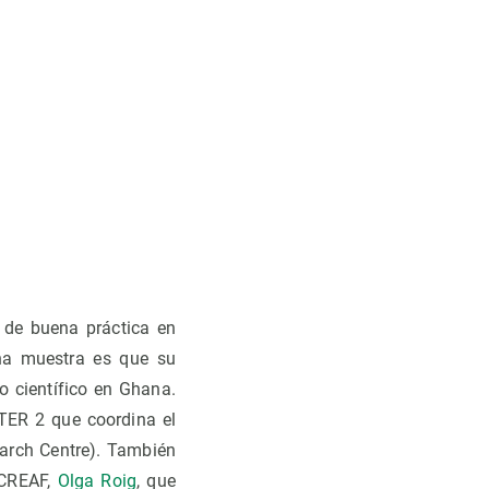
de buena práctica en
Una muestra es que su
ro científico en Ghana.
TER 2 que coordina el
earch Centre). También
 CREAF,
Olga Roig
, que