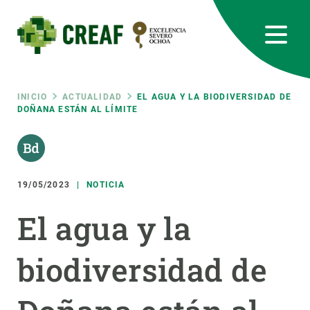
Pasar
al
contenido
principal
CREAF
EN
CA
ES
Bluesky
Instagram
Linkedin
Twitter
Youtube
RRSS
Ruta
INICIO
ACTUALIDAD
EL AGUA Y LA BIODIVERSIDAD DE
DOÑANA ESTÁN AL LÍMITE
Featured
INTRANET
de
responsive
navegación
19/05/2023
NOTICIA
Responsive
SOBRE NOSOTROS
El agua y la
menu
INVESTIGACIÓN
biodiversidad de
CIENCIA EN ACCIÓN
ÚNETE A NOSOTROS