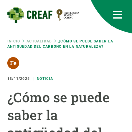
Pasar
al
contenido
principal
CREAF
EN
CA
ES
Bluesky
Instagram
Linkedin
Twitter
Youtube
RRSS
Ruta
INICIO
ACTUALIDAD
¿CÓMO SE PUEDE SABER LA
ANTIGÜEDAD DEL CARBONO EN LA NATURALEZA?
Featured
INTRANET
de
responsive
navegación
13/11/2025
NOTICIA
Responsive
SOBRE NOSOTROS
¿Cómo se puede
menu
INVESTIGACIÓN
saber la
CIENCIA EN ACCIÓN
ÚNETE A NOSOTROS