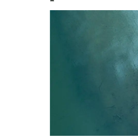
Marca y logotipos
Observac
Instalaciones
Temas t
Equidad, Diversidad e Inclusión (EDI)
Publica
Oficina de prensa
Synthesi
Ciencia abierta y gestión del conocimiento
Documentación
NOTICIAS Y AGENDA
Agenda
Eventos anteriores
Actualidad
Noticias
Biodiversidad
Cambio global
Funcionamiento de los ecosistemas