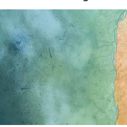
ión de la Tierra
Servicios técnicos
Pide tu 
ransversales
Programa
ciones
Visitante
s Actions
Un lugar d
Desarroll
Seminario
Te ofrec