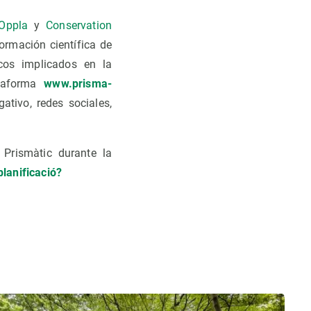
Oppla
y
Conservation
formación científica de
cos implicados en la
ataforma
www.prisma-
ativo, redes sociales,
 Prismàtic durante la
lanificació?