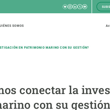
Bluesky
Instagram
Linkedin
Twitter
Youtube
SUBS
RRSS
M
to
UIÉNES SOMOS
Ac
tion
TIGACIÓN EN PATRIMONIO MARINO CON SU GESTIÓN?
IGACIÓN
CIENCIA EN ACCIÓN
ÚNETE A 
io de investigación
Impacto
Bolsa de t
s conectar la inves
sidad
Soluciones
Estrategi
global
Innovación
Oportunid
arino con su gestió
amento de ecosistemas
Política y gestión
Pide tu 