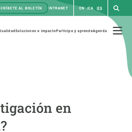
CRÍBETE AL BOLETÍN
INTRANET
EN
CA
ES
enú
p
Menú
tualidad
Soluciones e impacto
Participa y aprende
Agenda
secundario
NOSOTROS
PARTICIPA
rabajo
Cienca y arte
tigación en
a de Recursos Humanos
Haz ciencia con nosotros
ades académicas
Materiales educativos
n?
MSCA-PF
COLABORA