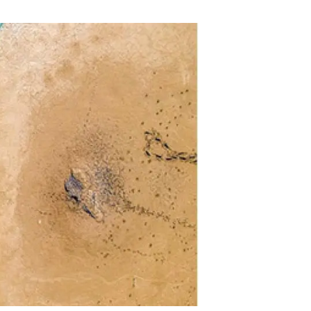
beca ERC
 de másteres y doctorado
 o sabático
onde crecer
o de carrera
s y actividades internas
emos formación