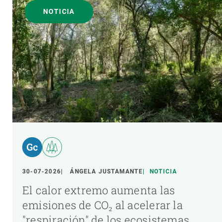
NOTICIA
30-07-2026
ÁNGELA JUSTAMANTE
NOTICIA
El calor extremo aumenta las
emisiones de CO₂ al acelerar la
"respiración" de los ecosistemas