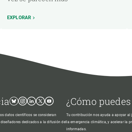
EXPLORAR
cia
¿Cómo puedes
Bluesky
Instagram
Linkedin
Twitter
Youtube
os datos científicos se consideran
Tu contribución nos ayuda a apoyar al j
 diseñadores dedicados a la difusión del
la emergencia climática, y acelerar la 
informadas.