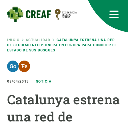
Pasar
al
contenido
principal
CREAF
EN
CA
ES
Bluesky
Instagram
Linkedin
Twitter
Youtube
RRSS
Ruta
INICIO
ACTUALIDAD
CATALUNYA ESTRENA UNA RED
DE SEGUIMIENTO PIONERA EN EUROPA PARA CONOCER EL
ESTADO DE SUS BOSQUES
Featured
INTRANET
de
responsive
navegación
08/04/2013
NOTICIA
Responsive
SOBRE NOSOTROS
Catalunya estrena
menu
INVESTIGACIÓN
una red de
CIENCIA EN ACCIÓN
ÚNETE A NOSOTROS