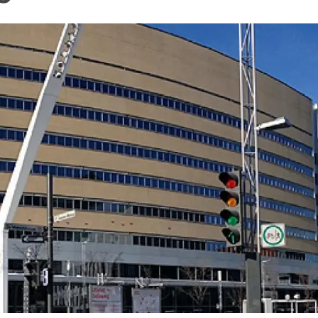
ión de la Tierra
Servicios técnicos
Pide tu 
ransversales
Programa
ciones
Visitante
s Actions
Un lugar d
Desarroll
Seminario
Te ofrec