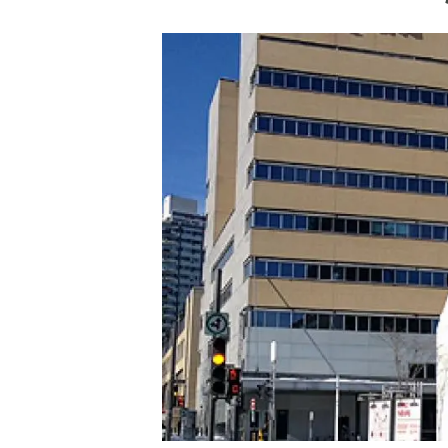
Marca y logotipos
Observac
Instalaciones
Temas t
Equidad, Diversidad e Inclusión (EDI)
Publica
Oficina de prensa
Synthesi
Ciencia abierta y gestión del conocimiento
Documentación
NOTICIAS Y AGENDA
Agenda
Eventos anteriores
Actualidad
Noticias
Biodiversidad
Cambio global
Funcionamiento de los ecosistemas