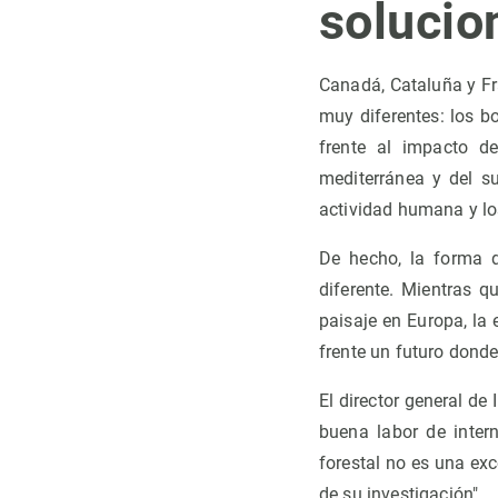
solucio
Canadá, Cataluña y Fr
muy diferentes: los b
frente al impacto d
mediterránea y del su
actividad humana y l
De hecho, la forma d
diferente. Mientras q
paisaje en Europa, la
frente un futuro dond
El director general de
buena labor de intern
forestal no es una ex
de su investigación".