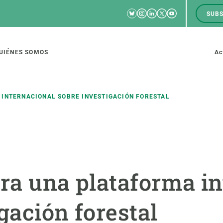
Bluesky
Instagram
Linkedin
Twitter
Youtube
SUBS
RRSS
M
to
UIÉNES SOMOS
Ac
tion
 INTERNACIONAL SOBRE INVESTIGACIÓN FORESTAL
IGACIÓN
CIENCIA EN ACCIÓN
ÚNETE A 
io de investigación
Impacto
Bolsa de t
era una plataforma i
sidad
Soluciones
Estrategi
global
Innovación
Oportunid
gación forestal
amento de ecosistemas
Política y gestión
Pide tu 