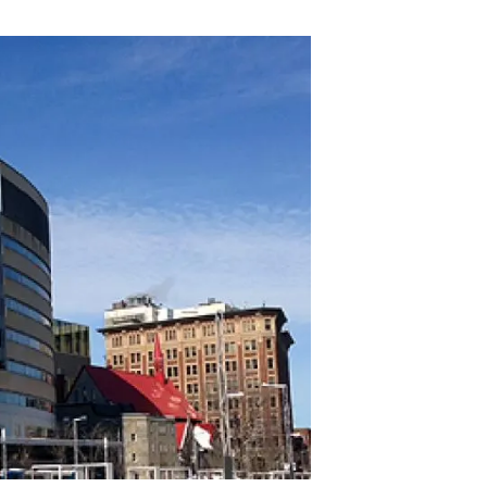
beca ERC
 de másteres y doctorado
 o sabático
onde crecer
o de carrera
s y actividades internas
emos formación