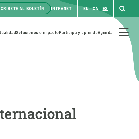
CRÍBETE AL BOLETÍN
INTRANET
EN
CA
ES
enú
p
Menú
tualidad
Soluciones e impacto
Participa y aprende
Agenda
secundario
NOSOTROS
PARTICIPA
rabajo
Cienca y arte
nternacional
a de Recursos Humanos
Haz ciencia con nosotros
ades académicas
Materiales educativos
MSCA-PF
COLABORA