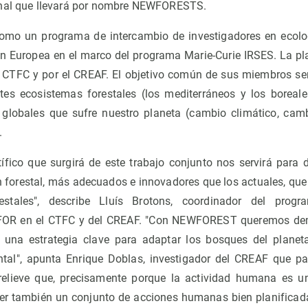
onal que llevará por nombre NEWFORESTS.
 un programa de intercambio de investigadores en ecología
ón Europea en el marco del programa Marie-Curie IRSES. La pl
 CTFC y por el CREAF. El objetivo común de sus miembros se
tes ecosistemas forestales (los mediterráneos y los boreal
globales que sufre nuestro planeta (cambio climático, camb
.
tífico que surgirá de este trabajo conjunto nos servirá para 
ón forestal, más adecuados e innovadores que los actuales, que
restales", describe Lluís Brotons, coordinador del pr
FOR en el CTFC y del CREAF. "Con NEWFOREST queremos dem
es una estrategia clave para adaptar los bosques del plane
al", apunta Enrique Doblas, investigador del CREAF que par
elieve que, precisamente porque la actividad humana es u
ser también un conjunto de acciones humanas bien planificad