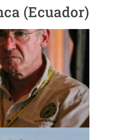
beca ERC
nca (Ecuador)
 de másteres y doctorado
 o sabático
onde crecer
o de carrera
s y actividades internas
emos formación