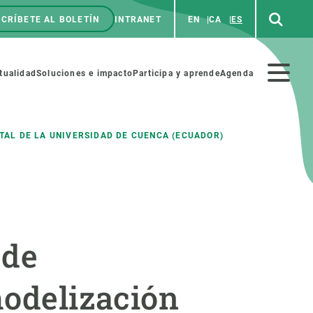
CRÍBETE AL BOLETÍN
INTRANET
EN
CA
ES
enú
p
Menú
tualidad
Soluciones e impacto
Participa y aprende
Agenda
secundario
TAL DE LA UNIVERSIDAD DE CUENCA (ECUADOR)
NOSOTROS
PARTICIPA
rabajo
Cienca y arte
 de
a de Recursos Humanos
Haz ciencia con nosotros
ades académicas
Materiales educativos
modelización
MSCA-PF
COLABORA