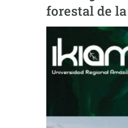
Marca y logotipos
Observac
forestal de 
Instalaciones
Temas t
Equidad, Diversidad e Inclusión (EDI)
Publica
Oficina de prensa
Synthesi
Ciencia abierta y gestión del conocimiento
Documentación
NOTICIAS Y AGENDA
Agenda
Eventos anteriores
Actualidad
Noticias
Biodiversidad
Cambio global
Funcionamiento de los ecosistemas