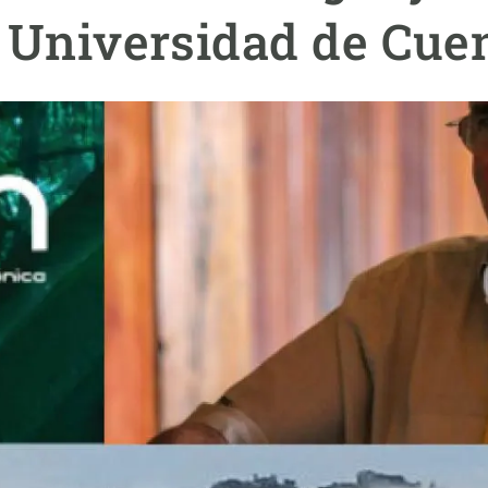
ión de la Tierra
Servicios técnicos
Pide tu 
la Universidad de Cue
ransversales
Programa
ciones
Visitante
s Actions
Un lugar d
Desarroll
Seminario
Te ofrec