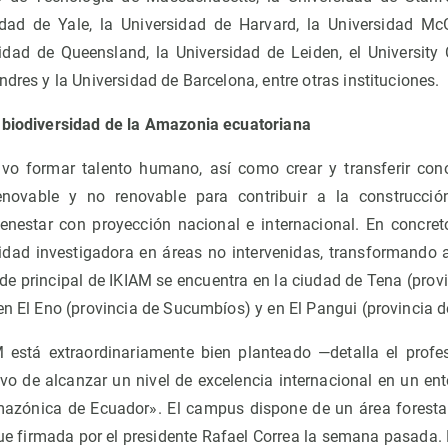
dad de Yale, la Universidad de Harvard, la Universidad McG
idad de Queensland, la Universidad de Leiden, el University 
ndres y la Universidad de Barcelona, entre otras instituciones.
 biodiversidad de la Amazonia ecuatoriana
tivo formar talento humano, así como crear y transferir con
enovable y no renovable para contribuir a la construcci
enestar con proyección nacional e internacional. En concreto
ividad investigadora en áreas no intervenidas, transformando
ede principal de IKIAM se encuentra en la ciudad de Tena (prov
 en El Eno (provincia de Sucumbíos) y en El Pangui (provincia 
M está extraordinariamente bien planteado —detalla el prof
ivo de alcanzar un nivel de excelencia internacional en un en
mazónica de Ecuador». El campus dispone de un área forestal
ue firmada por el presidente Rafael Correa la semana pasada. E