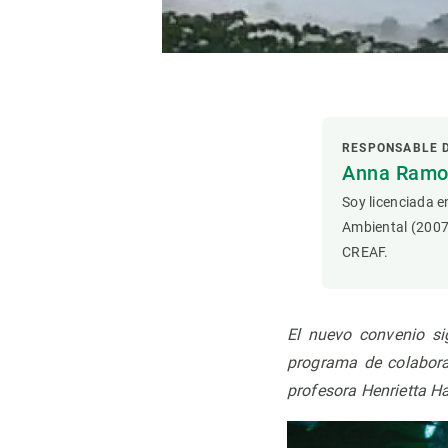
Observación de la Tierra
RESPONSABLE 
Anna Ramon
Soy licenciada e
Ambiental (2007
CREAF.
El nuevo convenio si
programa de colabora
profesora Henrietta Ha