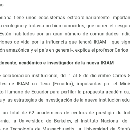
no.
iana tiene unos ecosistemas extraordinariamente importan
a ecológico y todavía no bien conocidos, que corren el riesgo
. Están habitados por un gran número de comunidades indí
ones de vida por la influencia que tendrá IKIAM —que signi
ón amazónica y el país en general», explica el profesor Carlos 
docente, académico e investigador de la nueva IKIAM
colaboración institucional, del 1 al 8 de diciembre Carlos G
ales de IKIAM en Tena (Ecuador), impulsadas por el Mini
to Humano de Ecuador para perfilar la propuesta académica, 
a y las estrategias de investigación de la nueva institución edu
 un total de 62 académicos de centros de prestigio de t
rnia, la Universidad de Berkeley, el Instituto Nacional de
to de Tecnología de Massachusetts, la Universidad de Stanfo