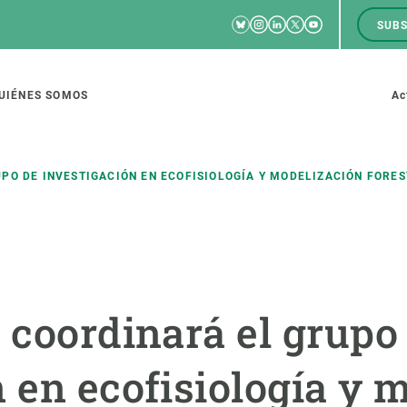
Bluesky
Instagram
Linkedin
Twitter
Youtube
SUBS
RRSS
M
to
UIÉNES SOMOS
Ac
tion
PO DE INVESTIGACIÓN EN ECOFISIOLOGÍA Y MODELIZACIÓN FORES
IGACIÓN
CIENCIA EN ACCIÓN
ÚNETE A 
io de investigación
Impacto
Bolsa de t
 coordinará el grupo
sidad
Soluciones
Estrategi
global
Innovación
Oportunid
n en ecofisiología y 
amento de ecosistemas
Política y gestión
Pide tu 