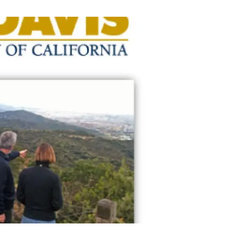
beca ERC
 de másteres y doctorado
 o sabático
onde crecer
o de carrera
s y actividades internas
emos formación