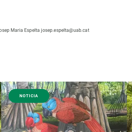
osep Maria Espelta josep.espelta@uab.cat
NOTICIA