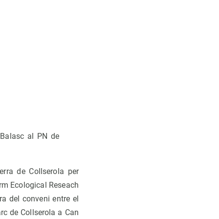
n Balasc al PN de
erra de Collserola per
rm Ecological Reseach
a del conveni entre el
rc de Collserola a Can