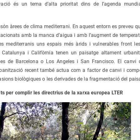
vació és un tema d’alta prioritat dins de l’agenda mundi
 són àrees de clima mediterrani. En aquest entorn es preveu qu
elacionats amb la manca d’aigua i amb l’augment de temperat
s mediterranis uns espais més àrids i vulnerables front le
x, Catalunya i Califòrnia tenen un paisatge altament urbani
les de Barcelona o Los Angeles i San Francisco. El canvi 
banització recent també actua com a factor de canvi i com
sions biològiques o les derivades de la fragmentació del pais
ts per complir les directrius de la xarxa europea LTER