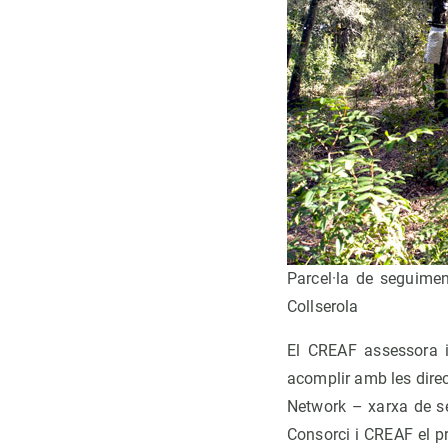
Parcel·la de seguimen
Collserola
El CREAF assessora i 
acomplir amb les direc
Network – xarxa de se
Consorci i CREAF el p