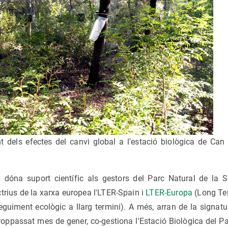
t dels efectes del canvi global a l'estació biològica de Ca
dóna suport científic als gestors del Parc Natural de la S
trius de la xarxa europea l'LTER-Spain i
LTER-Europa
(Long Te
guiment ecològic a llarg termini). A més, arran de la signatur
roppassat mes de gener, co-gestiona l'Estació Biològica del Pa