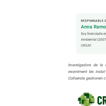
Observación de la Tierra
RESPONSABLE 
Anna Ramon
Soy licenciada e
Ambiental (2007
CREAF.
Investigadors de la 
recentment les insta
Collserola gestionen 