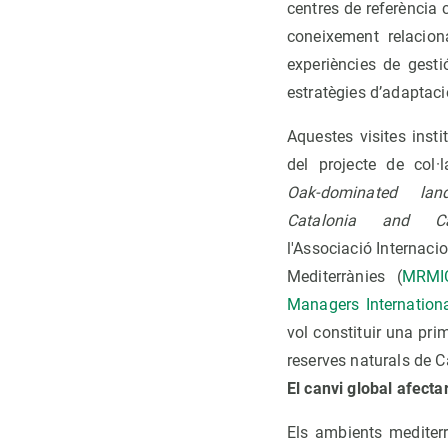
centres de referència 
coneixement relacion
experiències de gesti
estratègies d’adaptaci
Aquestes visites inst
del projecte de col·l
Oak-dominated lan
Catalonia and Cal
l'Associació Internaci
Mediterrànies (
MRMIC
Managers Internation
vol constituir una pri
reserves naturals de C
El canvi global afecta
Els ambients mediter