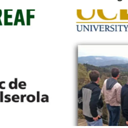
ión de la Tierra
Servicios técnicos
Pide tu 
ransversales
Programa
ciones
Visitante
s Actions
Un lugar d
Desarroll
Seminario
Te ofrec