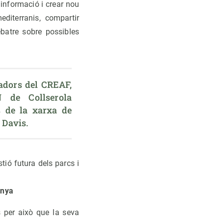
 informació i crear nou
diterranis, compartir
ebatre sobre possibles
adors del CREAF, 
 de Collserola 
s de la xarxa de 
 Davis.
tió futura dels parcs i
unya
s per això que la seva