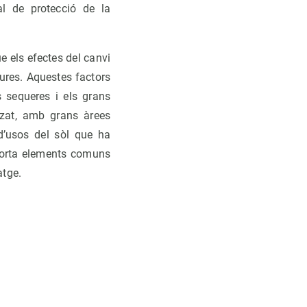
al de protecció de la
e els efectes del canvi
ures. Aquestes factors
s sequeres i els grans
tzat, amb grans àrees
d’usos del sòl que ha
porta elements comuns
atge.