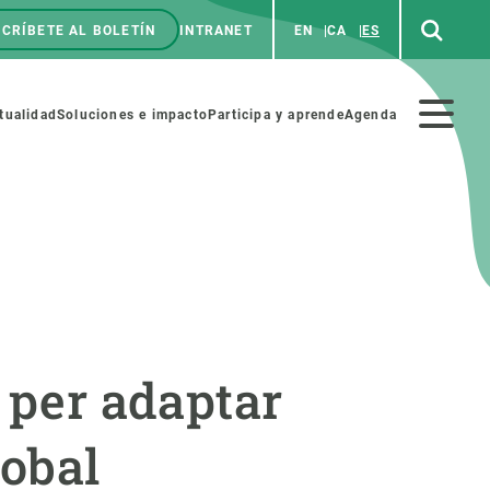
CRÍBETE AL BOLETÍN
INTRANET
EN
CA
ES
enú
p
Menú
tualidad
Soluciones e impacto
Participa y aprende
Agenda
secundario
NOSOTROS
PARTICIPA
rabajo
Cienca y arte
 per adaptar
a de Recursos Humanos
Haz ciencia con nosotros
ades académicas
Materiales educativos
lobal
MSCA-PF
COLABORA