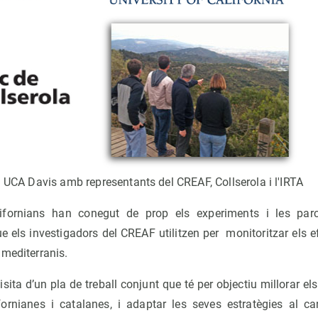
a UCA Davis amb representants del CREAF, Collserola i l'IRTA
lifornians han conegut de prop els experiments i les par
 els investigadors del CREAF utilitzen per monitoritzar els e
 mediterranis.
sita d’un pla de treball conjunt que té per objectiu millorar el
fornianes i catalanes, i adaptar les seves estratègies al can