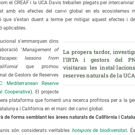
com el CREAF i la UCA Davis treballen plegats per intercanviar
at amb els efectes del canvi global en els ecosistemes me
ó que s’estan duent a terme per mitigar aquest efectes i d
ó aplicables.
itucional s’emmarquen dins
aboració ‘
Management of
La propera tardor, investig
dscapes: lessons from
l’IRTA i gestors del PN
ifornia
' que promou
visitaran les instal·lacion
reserves naturals de la UCA
onal de Gestors de Reserves
: Mediterranean Reserve
al Cooperative
). El projecte
mera plataforma que fomenti una recerca profitosa per a la ges
atalunya i Califòrnia en el marc del canvi global.
rà de forma semblant les àrees naturals de Califòrnia i Catal
ranis són considerats veritables
hotspots
de biodiversitat
. É