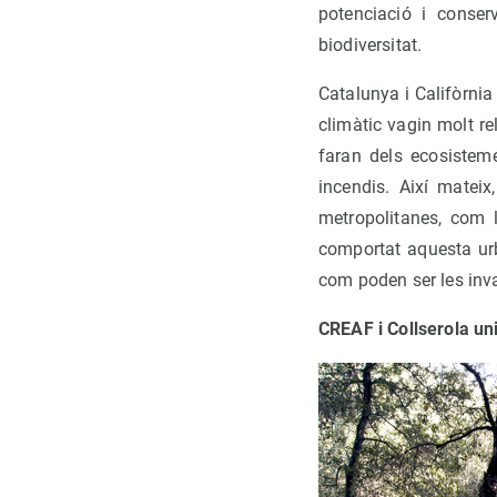
potenciació i conser
biodiversitat.
Catalunya i Califòrnia
climàtic vagin molt r
faran dels ecosisteme
incendis. Així matei
metropolitanes, com 
comportat aquesta ur
com poden ser les inva
CREAF i Collserola uni