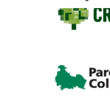
Marca y logotipos
Observac
Instalaciones
Temas t
Equidad, Diversidad e Inclusión (EDI)
Publica
Oficina de prensa
Synthesi
Ciencia abierta y gestión del conocimiento
Documentación
NOTICIAS Y AGENDA
Agenda
Eventos anteriores
Actualidad
Noticias
Biodiversidad
Cambio global
Funcionamiento de los ecosistemas