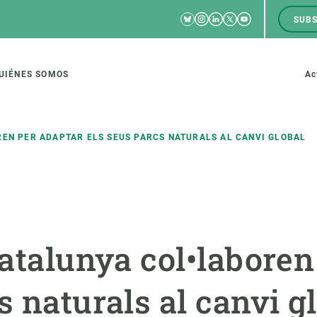
Bluesky
Instagram
Linkedin
Twitter
Youtube
SUBS
RRSS
M
to
UIÉNES SOMOS
Ac
tion
REN PER ADAPTAR ELS SEUS PARCS NATURALS AL CANVI GLOBAL
IGACIÓN
CIENCIA EN ACCIÓN
ÚNETE A 
io de investigación
Impacto
Bolsa de t
Catalunya col•laboren
sidad
Soluciones
Estrategi
global
Innovación
Oportunid
s naturals al canvi g
amento de ecosistemas
Política y gestión
Pide tu 