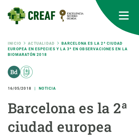
Pasar
al
contenido
principal
CREAF
EN
CA
ES
Bluesky
Instagram
Linkedin
Twitter
Youtube
RRSS
Ruta
INICIO
ACTUALIDAD
BARCELONA ES LA 2ª CIUDAD
EUROPEA EN ESPECIES Y LA 3ª EN OBSERVACIONES EN LA
BIOMARATÓN 2018
Featured
INTRANET
de
responsive
navegación
16/05/2018
NOTICIA
Responsive
SOBRE NOSOTROS
Barcelona es la 2ª
menu
INVESTIGACIÓN
ciudad europea
CIENCIA EN ACCIÓN
ÚNETE A NOSOTROS