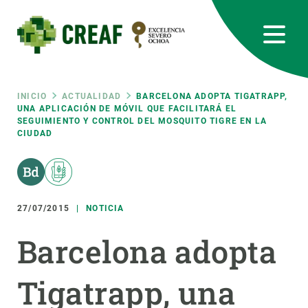
Pasar
al
contenido
principal
CREAF
EN
CA
ES
Bluesky
Instagram
Linkedin
Twitter
Youtube
RRSS
Ruta
INICIO
ACTUALIDAD
BARCELONA ADOPTA TIGATRAPP,
UNA APLICACIÓN DE MÓVIL QUE FACILITARÁ EL
SEGUIMIENTO Y CONTROL DEL MOSQUITO TIGRE EN LA
Featured
INTRANET
CIUDAD
de
responsive
navegación
Responsive
27/07/2015
NOTICIA
SOBRE NOSOTROS
Barcelona adopta
menu
INVESTIGACIÓN
CIENCIA EN ACCIÓN
Tigatrapp, una
ÚNETE A NOSOTROS