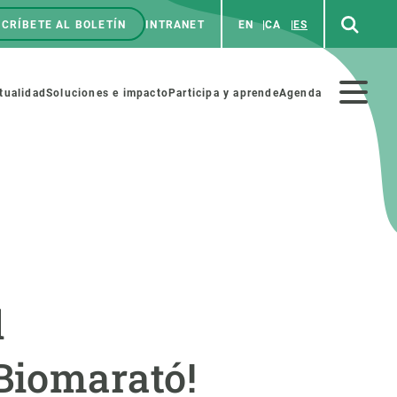
CRÍBETE AL BOLETÍN
INTRANET
EN
CA
ES
enú
p
Menú
tualidad
Soluciones e impacto
Participa y aprende
Agenda
secundario
NOSOTROS
PARTICIPA
rabajo
Cienca y arte
l
a de Recursos Humanos
Haz ciencia con nosotros
ades académicas
Materiales educativos
a Biomarató!
MSCA-PF
COLABORA