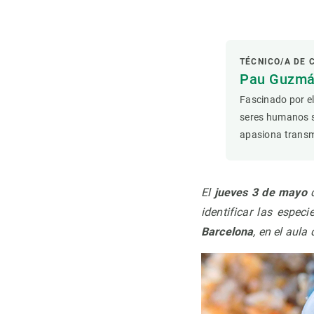
Observación de la Tierra
TÉCNICO/A DE
Pau Guzmá
Fascinado por el
seres humanos 
apasiona transmi
El
jueves 3 de mayo
d
identificar las espec
Barcelona
, en el aula