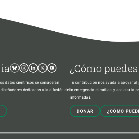
cia
¿Cómo puedes
Bluesky
Instagram
Linkedin
Twitter
Youtube
os datos científicos se consideran
Tu contribución nos ayuda a apoyar al j
 diseñadores dedicados a la difusión del
la emergencia climática, y acelerar la 
informadas.
!
DONAR
¿CÓMO PUED