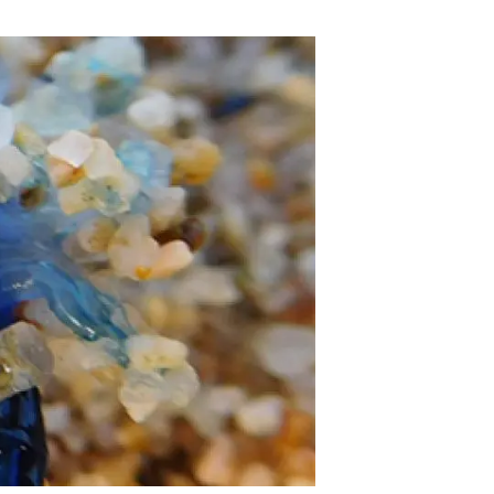
beca ERC
 de másteres y doctorado
 o sabático
onde crecer
o de carrera
s y actividades internas
emos formación