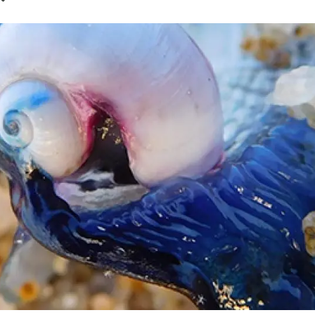
ión de la Tierra
Servicios técnicos
Pide tu 
ransversales
Programa
ciones
Visitante
s Actions
Un lugar d
Desarroll
Seminario
Te ofrec