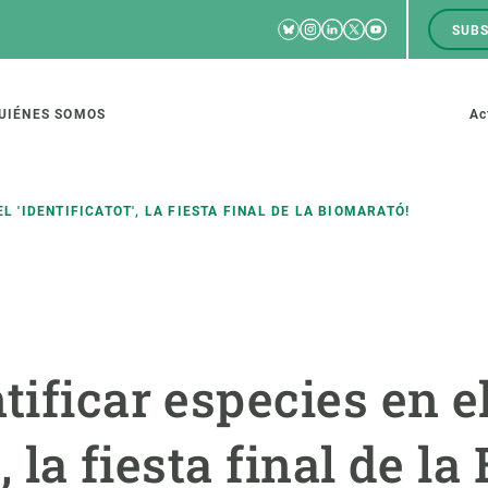
Bluesky
Instagram
Linkedin
Twitter
Youtube
SUBS
RRSS
M
to
UIÉNES SOMOS
Ac
tion
EL 'IDENTIFICATOT', LA FIESTA FINAL DE LA BIOMARATÓ!
IGACIÓN
CIENCIA EN ACCIÓN
ÚNETE A 
io de investigación
Impacto
Bolsa de t
tificar especies en e
sidad
Soluciones
Estrategi
global
Innovación
Oportunid
', la fiesta final de l
amento de ecosistemas
Política y gestión
Pide tu 