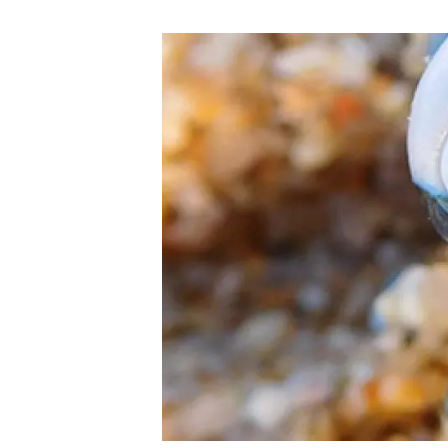
Marca y logotipos
Observac
Instalaciones
Temas t
Equidad, Diversidad e Inclusión (EDI)
Publica
Oficina de prensa
Synthesi
Ciencia abierta y gestión del conocimiento
Documentación
NOTICIAS Y AGENDA
Agenda
Eventos anteriores
Actualidad
Noticias
Biodiversidad
Cambio global
Funcionamiento de los ecosistemas