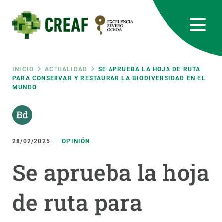
Pasar
al
contenido
principal
CREAF
EN
CA
ES
Bluesky
Instagram
Linkedin
Twitter
Youtube
RRSS
Ruta
INICIO
ACTUALIDAD
SE APRUEBA LA HOJA DE RUTA
PARA CONSERVAR Y RESTAURAR LA BIODIVERSIDAD EN EL
MUNDO
Featured
INTRANET
de
responsive
navegación
28/02/2025
OPINIÓN
Responsive
SOBRE NOSOTROS
Se aprueba la hoja
menu
INVESTIGACIÓN
de ruta para
CIENCIA EN ACCIÓN
ÚNETE A NOSOTROS