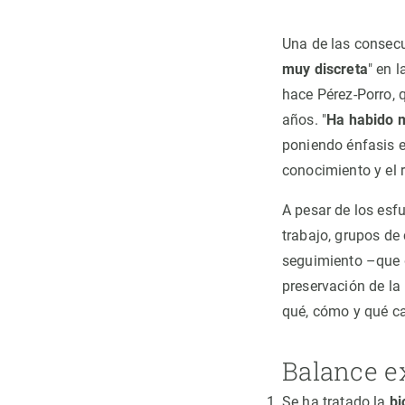
Una de las consecu
muy discreta
" en 
hace Pérez-Porro, 
años. "
Ha habido m
poniendo énfasis en
conocimiento y el r
A pesar de los esfu
trabajo, grupos de
seguimiento –que d
preservación de la
qué, cómo y qué c
Balance ex
Se ha tratado la
bi