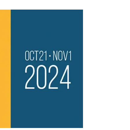
beca ERC
 de másteres y doctorado
 o sabático
onde crecer
o de carrera
s y actividades internas
emos formación