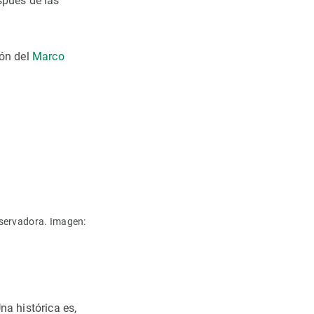
spués de las
ión del
Marco
bservadora. Imagen:
a histórica es,