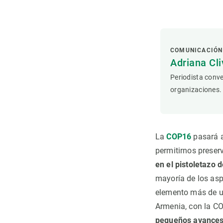
Observación de la Tierra
COMUNICACIÓN
Adriana Cli
Periodista conve
organizaciones.
La
COP16
pasará a
permitirnos preserv
en el pistoletazo 
mayoría de los as
elemento más de u
Armenia, con la CO
pequeños avances,