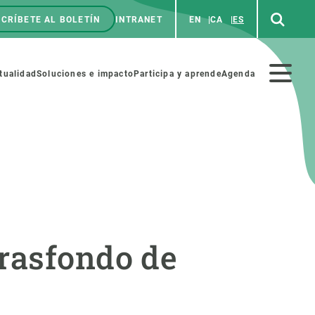
CRÍBETE AL BOLETÍN
INTRANET
EN
CA
ES
enú
p
Menú
tualidad
Soluciones e impacto
Participa y aprende
Agenda
secundario
NOSOTROS
PARTICIPA
rabajo
Cienca y arte
trasfondo de
a de Recursos Humanos
Haz ciencia con nosotros
ades académicas
Materiales educativos
MSCA-PF
COLABORA