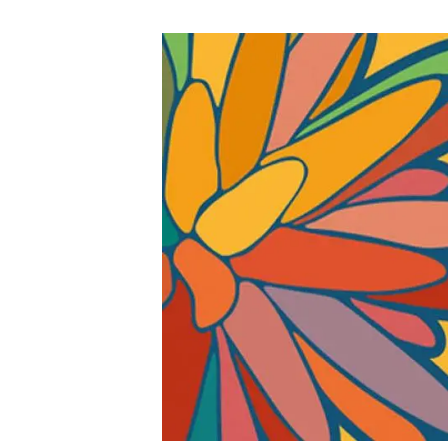
Marca y logotipos
Observac
Instalaciones
Temas t
Equidad, Diversidad e Inclusión (EDI)
Publica
Oficina de prensa
Synthesi
Ciencia abierta y gestión del conocimiento
Documentación
NOTICIAS Y AGENDA
Agenda
Eventos anteriores
Actualidad
Noticias
Biodiversidad
Cambio global
Funcionamiento de los ecosistemas