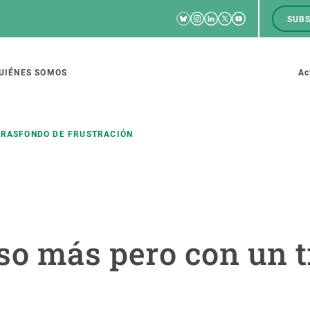
Bluesky
Instagram
Linkedin
Twitter
Youtube
SUBS
RRSS
M
to
UIÉNES SOMOS
Ac
tion
TRASFONDO DE FRUSTRACIÓN
IGACIÓN
CIENCIA EN ACCIÓN
ÚNETE A 
io de investigación
Impacto
Bolsa de t
so más pero con un 
sidad
Soluciones
Estrategi
global
Innovación
Oportunid
amento de ecosistemas
Política y gestión
Pide tu 