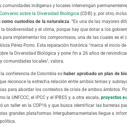
as comunidades indígenas y locales intervengan permanenteme
Convenio sobre la Diversidad Biológica
(CDB) y, por otro, inclu
 como custodios de la naturaleza
. “Es una de las mayores dif
 la biodiversidad y el clima, porque hay que dotar a los gobie
as para implementar los compromisos, una de las cuales es el
 Alicia Pérez-Porro. Esta reparación histórica "marca el inicio d
obre la Diversidad Biológica y pone fin a 26 años de reivindica
y comunidades locales", valora.
 la conferencia de Colombia es
haber aprobado un plan de bio
 que reconoce la estrecha relación entre ambos temas y subray
ias para abordar los contextos de crisis de ambos ámbitos. Po
o la UNFCCC, el IPCC y el IPBES y, a otra escala,
proyectos e
ró un taller en la COP16 y que busca identificar las barreras pa
stas grandes plataformas intergubernamentales llegue a info
política.