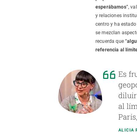
esperábamos
”, va
y relaciones insti
centro y ha estado
se mezclan aspecto
recuerda que “
algu
referencia al lími
Es fr
geopo
dilui
al lí
París
ALICIA