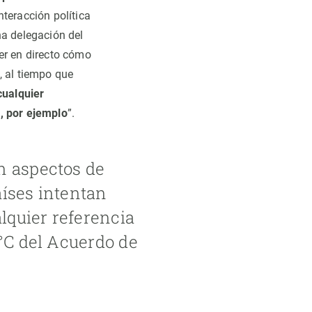
nteracción política
na delegación del
er en directo cómo
, al tiempo que
cualquier
s, por ejemplo
”.
n aspectos de
aíses intentan
alquier referencia
 °C del Acuerdo de