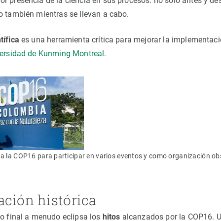
r presencia de la ciencia en sus procesos: no sólo antes y de
o también mientras se llevan a cabo.
tífica
es una herramienta crítica para mejorar la implementac
versidad de Kunming Montreal
.
 a la COP16 para participar en varios eventos y como organización o
ación histórica
to final a menudo eclipsa los
hitos
alcanzados por la COP16. Un