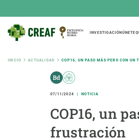
Pasar
al
contenido
principal
Main
INVESTIGACIÓN
ÚNETE
Q
CREAF
naviga
Ruta
INICIO
ACTUALIDAD
COP16, UN PASO MÁS PERO CON UN 
Featured
de
INTRANET
Responsive
SOBRE NOSOTROS
INVEST
responsive
07/11/2024
NOTICIA
navegación
El Centro
Director
COP16, un pa
menu
Organización institucional
Biodiver
Transparencia
Cambio 
frustración
Nuestra gente
Funcion