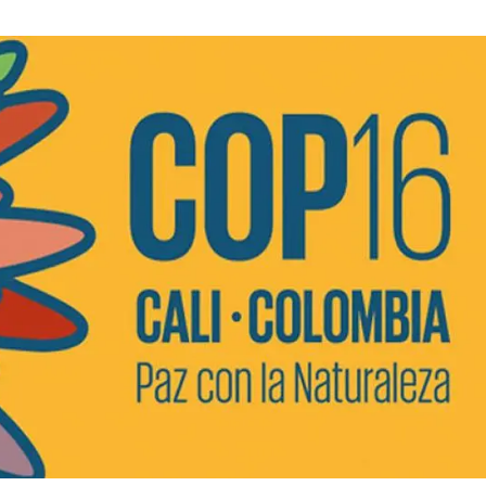
ión de la Tierra
Servicios técnicos
Pide tu 
ransversales
Programa
ciones
Visitante
s Actions
Un lugar d
Desarroll
Seminario
Te ofrec