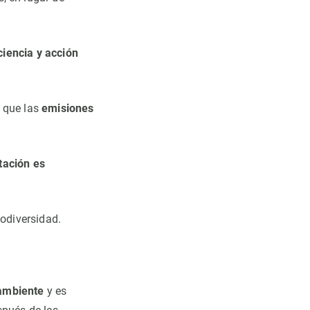
ciencia y acción
l que las
emisiones
ación es
odiversidad.
 ambiente
y es