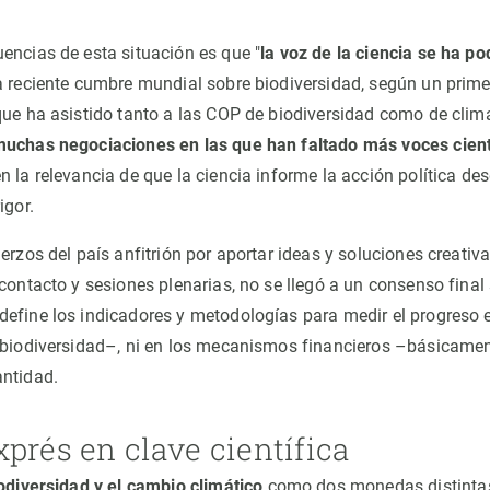
encias de esta situación es que "
la voz de la ciencia se ha p
la reciente cumbre mundial sobre biodiversidad, según un prim
que ha asistido tanto a las COP de biodiversidad como de clim
uchas negociaciones en las que han faltado más voces cient
 la relevancia de que la ciencia informe la acción política desd
igor.
erzos del país anfitrión por aportar ideas y soluciones creativ
 contacto y sesiones plenarias, no se llegó a un consenso final
efine los indicadores y metodologías para medir el progreso e
 biodiversidad–, ni en los mecanismos financieros –básicamen
antidad.
prés en clave científica
odiversidad y el cambio climático
como dos monedas distintas