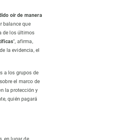
odido oír de manera
er balance que
a de los últimos
íficas
", afirma,
e la evidencia, el
as a los grupos de
 sobre el marco de
n la protección y
te, quién pagará
, en lugar de