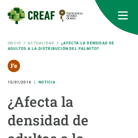
Pasar
al
contenido
principal
CREAF
EN
CA
ES
Bluesky
Instagram
Linkedin
Twitter
Youtube
RRSS
Ruta
INICIO
ACTUALIDAD
¿AFECTA LA DENSIDAD DE
ADULTOS A LA DISTRIBUCIÓN DEL PALMITO?
Featured
INTRANET
de
responsive
navegación
15/01/2014
NOTICIA
Responsive
SOBRE NOSOTROS
¿Afecta la
menu
INVESTIGACIÓN
densidad de
CIENCIA EN ACCIÓN
ÚNETE A NOSOTROS