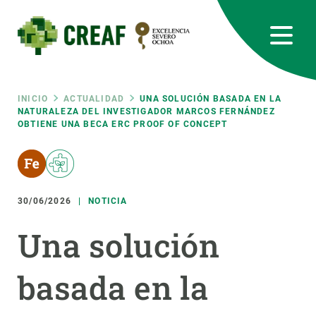
Pasar
al
contenido
principal
CREAF
EN
CA
ES
Bluesky
Instagram
Linkedin
Twitter
Youtube
RRSS
Ruta
INICIO
ACTUALIDAD
UNA SOLUCIÓN BASADA EN LA
NATURALEZA DEL INVESTIGADOR MARCOS FERNÁNDEZ
OBTIENE UNA BECA ERC PROOF OF CONCEPT
Featured
INTRANET
de
responsive
navegación
30/06/2026
NOTICIA
Responsive
SOBRE NOSOTROS
Una solución
menu
INVESTIGACIÓN
basada en la
CIENCIA EN ACCIÓN
ÚNETE A NOSOTROS