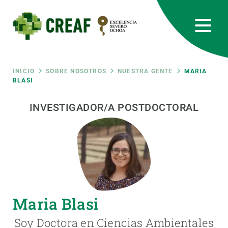
Pasar
al
contenido
principal
CREAF
EN
CA
ES
Bluesky
Instagram
Linkedin
Twitter
Youtube
RRSS
Ruta
INICIO
SOBRE NOSOTROS
NUESTRA GENTE
MARIA
BLASI
Featured
INTRANET
de
INVESTIGADOR/A POSTDOCTORAL
responsive
navegación
Responsive
SOBRE NOSOTROS
menu
INVESTIGACIÓN
Maria Blasi
CIENCIA EN ACCIÓN
Soy Doctora en Ciencias Ambientales
ÚNETE A NOSOTROS