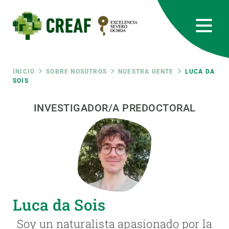
Pasar
al
contenido
principal
CREAF
EN
CA
ES
Bluesky
Instagram
Linkedin
Twitter
Youtube
RRSS
Ruta
INICIO
SOBRE NOSOTROS
NUESTRA GENTE
LUCA DA
SOIS
Featured
INTRANET
de
INVESTIGADOR/A PREDOCTORAL
responsive
navegación
Responsive
SOBRE NOSOTROS
menu
INVESTIGACIÓN
Luca da Sois
CIENCIA EN ACCIÓN
Soy un naturalista apasionado por la
ÚNETE A NOSOTROS