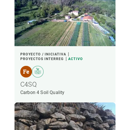
LIDERADO POR
PARTICIPANTES
FINANCIACIÓN
PROYECTO / INICIATIVA
PROYECTOS INTERREG
ACTIVO
AÑO DE INICIO
C4SQ
Carbon 4 Soil Quality
LIDERAZGO CREAF
LIDERAZGO EXTERNO
- CUALQUIERA -
ACTIVO
INACTIVO