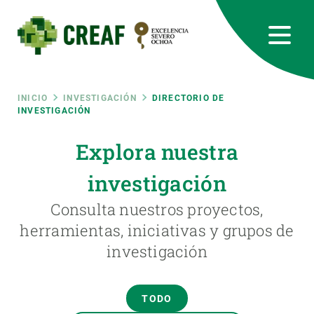
Pasar
al
contenido
principal
CREAF
EN
CA
ES
Bluesky
Instagram
Linkedin
Twitter
Youtube
RRSS
Ruta
INICIO
INVESTIGACIÓN
DIRECTORIO DE
INVESTIGACIÓN
Featured
INTRANET
de
Explora nuestra
responsive
investigación
navegación
Responsive
Consulta nuestros proyectos,
SOBRE NOSOTROS
herramientas, iniciativas y grupos de
menu
investigación
INVESTIGACIÓN
CIENCIA EN ACCIÓN
TODO
ÚNETE A NOSOTROS