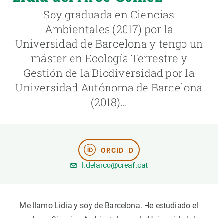
Soy graduada en Ciencias
PARTICIPA
Ambientales (2017) por la
Universidad de Barcelona y tengo un
NOTICIAS Y AGENDA
máster en Ecología Terrestre y
Gestión de la Biodiversidad por la
Universidad Autónoma de Barcelona
(2018)…
ORCID ID
l.delarco@creaf.cat
Me llamo Lidia y soy de Barcelona. He estudiado el