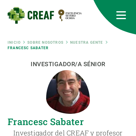
Pasar
al
contenido
principal
CREAF
EN
CA
ES
Bluesky
Instagram
Linkedin
Twitter
Youtube
RRSS
Ruta
INICIO
SOBRE NOSOTROS
NUESTRA GENTE
FRANCESC SABATER
Featured
INTRANET
de
INVESTIGADOR/A SÉNIOR
responsive
navegación
Responsive
SOBRE NOSOTROS
menu
INVESTIGACIÓN
Francesc Sabater
CIENCIA EN ACCIÓN
Investigador del CREAF y profesor
ÚNETE A NOSOTROS