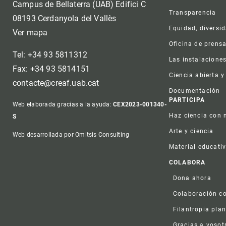
Campus de Bellaterra (UAB) Edifici C
Transparencia
08193 Cerdanyola del Vallès
Equidad, diversi
Ver mapa
Oficina de prens
Tel: +34 93 5811312
Las instalacione
Fax: +34 93 5814151
Ciencia abierta y
contacte@creaf.uab.cat
Documentación
PARTICIPA
Web elaborada gracias a la ayuda:
CEX2023-001340-
Haz ciencia con 
S
Arte y ciencia
Web desarrollada por Omitsis Consulting
Material educati
COLABORA
Dona ahora
Colaboración co
Filantropia plan
Gracias a vosot