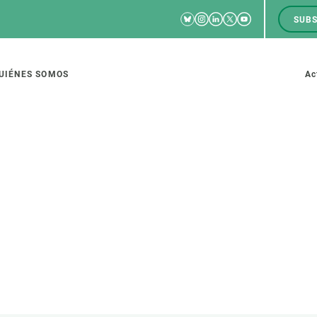
Bluesky
Instagram
Linkedin
Twitter
Youtube
SUBS
RRSS
M
to
UIÉNES SOMOS
Ac
tion
IGACIÓN
CIENCIA EN ACCIÓN
ÚNETE A 
io de investigación
Impacto
Bolsa de t
sidad
Soluciones
Estrategi
global
Innovación
Oportunid
amento de ecosistemas
Política y gestión
Pide tu 