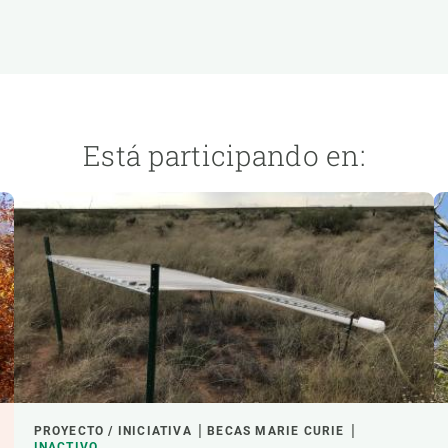
ión de la Tierra
Servicios técnicos
Pide tu 
ransversales
Programa
ciones
Visitante
s Actions
Un lugar d
Desarroll
Está participando en:
Seminario
Te ofrec
PROYECTO / INICIATIVA
BECAS MARIE CURIE
INACTIVO