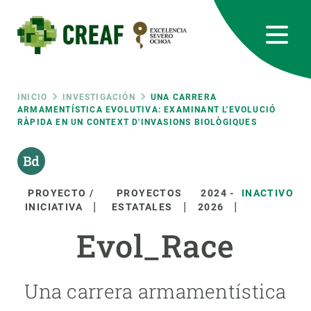
Pasar
al
contenido
principal
CREAF
EN
CA
ES
Bluesky
Instagram
Linkedin
Twitter
Youtube
RRSS
Ruta
INICIO
INVESTIGACIÓN
UNA CARRERA
ARMAMENTÍSTICA EVOLUTIVA: EXAMINANT L'EVOLUCIÓ
RÀPIDA EN UN CONTEXT D'INVASIONS BIOLÒGIQUES
Featured
INTRANET
de
responsive
navegación
PROYECTO /
PROYECTOS
2024
-
INACTIVO
Responsive
INICIATIVA
ESTATALES
2026
SOBRE NOSOTROS
Evol_Race
menu
INVESTIGACIÓN
CIENCIA EN ACCIÓN
Una carrera armamentística
ÚNETE A NOSOTROS