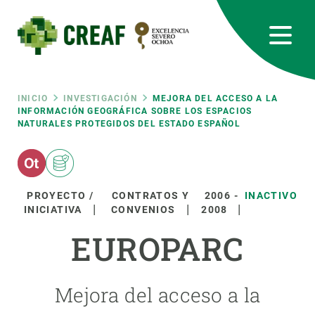
Pasar
al
contenido
principal
CREAF
EN
CA
ES
Bluesky
Instagram
Linkedin
Twitter
Youtube
RRSS
Ruta
INICIO
INVESTIGACIÓN
MEJORA DEL ACCESO A LA
INFORMACIÓN GEOGRÁFICA SOBRE LOS ESPACIOS
NATURALES PROTEGIDOS DEL ESTADO ESPAÑOL
Featured
INTRANET
de
responsive
navegación
PROYECTO /
CONTRATOS Y
2006
-
INACTIVO
Responsive
INICIATIVA
CONVENIOS
2008
SOBRE NOSOTROS
EUROPARC
menu
INVESTIGACIÓN
CIENCIA EN ACCIÓN
Mejora del acceso a la
ÚNETE A NOSOTROS