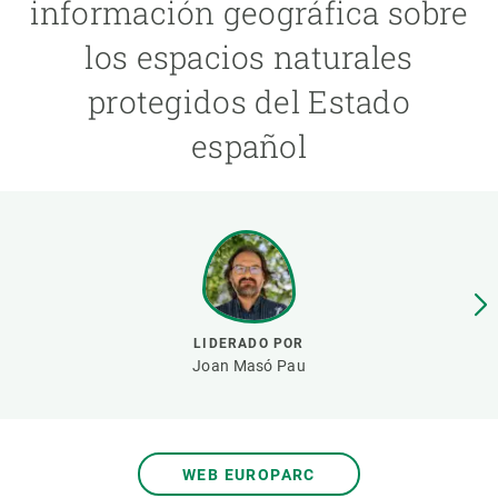
información geográfica sobre
los espacios naturales
PARTICIPA
protegidos del Estado
NOTICIAS Y AGENDA
español
LIDERADO POR
Joan Masó Pau
WEB EUROPARC