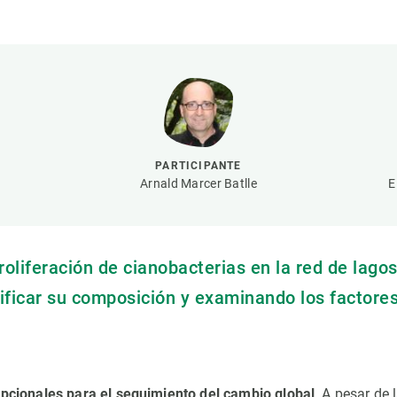
ión de la Tierra
Servicios técnicos
Pide tu 
ransversales
Programa
ciones
Visitante
s Actions
Un lugar d
Desarroll
Seminario
PARTICIPANTE
Te ofrec
Arnald Marcer Batlle
E
oliferación de cianobacterias en la red de lago
ificar su composición y examinando los factore
pcionales para el seguimiento del cambio global
. A pesar de 