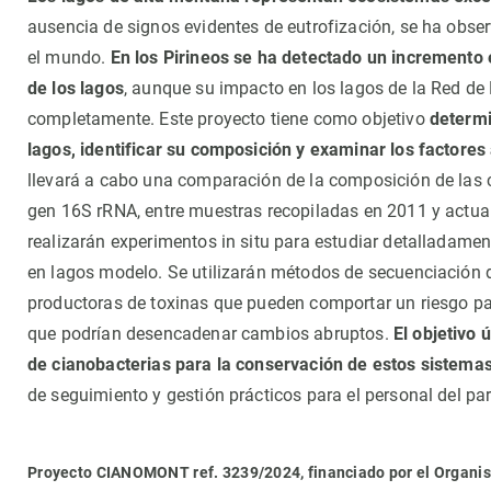
Observación de la Tierra
ausencia de signos evidentes de eutrofización, se ha obse
el mundo.
En los Pirineos se ha detectado un incremento e
de los lagos
, aunque su impacto en los lagos de la Red d
completamente. Este proyecto tiene como objetivo
determi
lagos, identificar su composición y examinar los factore
llevará a cabo una comparación de la composición de las 
gen 16S rRNA, entre muestras recopiladas en 2011 y actua
realizarán experimentos in situ para estudiar detalladamente
en lagos modelo. Se utilizarán métodos de secuenciación d
productoras de toxinas que pueden comportar un riesgo par
que podrían desencadenar cambios abruptos.
El objetivo 
de cianobacterias para la conservación de estos sistema
de seguimiento y gestión prácticos para el personal del pa
Proyecto CIANOMONT ref. 3239/2024, financiado por el Organis