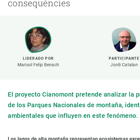
consequències
Marca y logotipos
Observac
Instalaciones
Temas t
Equidad, Diversidad e Inclusión (EDI)
Publica
Oficina de prensa
Synthesi
Ciencia abierta y gestión del conocimiento
Documentación
LIDERADO POR
PARTICIPANTE
Marisol Felip Benach
Jordi Catalan
NOTICIAS Y AGENDA
Agenda
Eventos anteriores
El proyecto Cianomont pretende analizar la pr
Actualidad
de los Parques Nacionales de montaña, ident
Noticias
ambientales que influyen en este fenómeno.
Biodiversidad
Cambio global
Funcionamiento de los ecosistemas
Los lagos de alta montaña representan ecosistemas exce