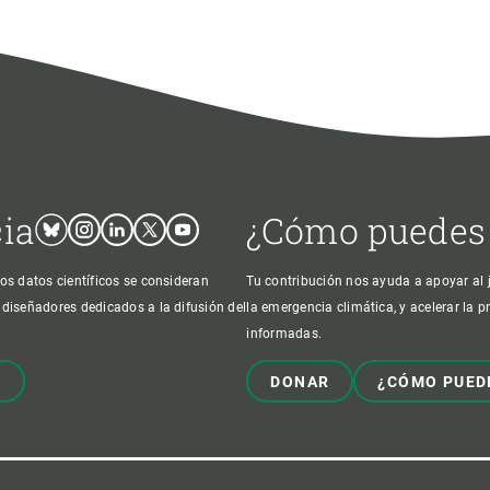
cia
¿Cómo puedes
Bluesky
Instagram
Linkedin
Twitter
Youtube
os datos científicos se consideran
Tu contribución nos ayuda a apoyar al j
 diseñadores dedicados a la difusión del
la emergencia climática, y acelerar la 
informadas.
!
DONAR
¿CÓMO PUED