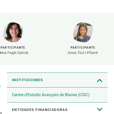
beca ERC
 de másteres y doctorado
 o sabático
onde crecer
o de carrera
s y actividades internas
PARTICIPANTE
PARTICIPANTE
emos formación
lena Fagín García
Anna Ticó i Pifarré
s
INSTITUCIONES
s
Centre d'Estudis Avançats de Blanes (CSIC)
ENTIDADES FINANCIADORAS
la