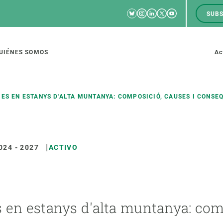
Bluesky
Instagram
Linkedin
Twitter
Youtube
SUBS
RRSS
M
to
UIÉNES SOMOS
Ac
tion
ES EN ESTANYS D'ALTA MUNTANYA: COMPOSICIÓ, CAUSES I CONSE
024
-
2027
ACTIVO
IGACIÓN
CIENCIA EN ACCIÓN
ÚNETE A 
io de investigación
Impacto
Bolsa de t
sidad
Soluciones
Estrategi
global
Innovación
Oportunid
 en estanys d'alta muntanya: com
amento de ecosistemas
Política y gestión
Pide tu 