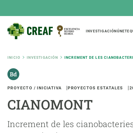
Pasar
al
contenido
principal
Main
INVESTIGACIÓN
ÚNETE
Q
CREAF
naviga
Ruta
INICIO
INVESTIGACIÓN
INCREMENT DE LES CIANOBACTERI
Featured
de
INTRANET
PROYECTO / INICIATIVA
PROYECTOS ESTATALES
2
Responsive
SOBRE NOSOTROS
INVEST
responsive
navegación
CIANOMONT
El Centro
Director
menu
Organización institucional
Biodiver
Transparencia
Cambio 
Increment de les cianobacteries
Nuestra gente
Funcion