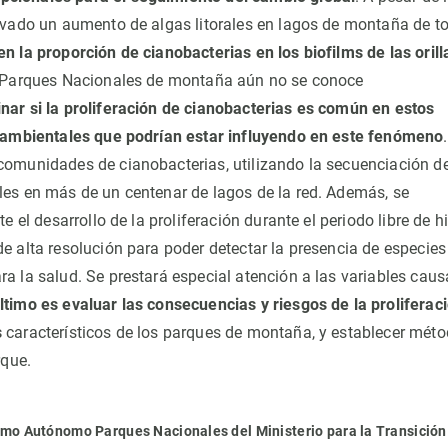
rvado un aumento de algas litorales en lagos de montaña de t
n la proporción de cianobacterias en los biofilms de las orill
e Parques Nacionales de montaña aún no se conoce
nar si la proliferación de cianobacterias es común en estos
s ambientales que podrían estar influyendo en este fenómeno
comunidades de cianobacterias, utilizando la secuenciación de
les en más de un centenar de lagos de la red. Además, se
 el desarrollo de la proliferación durante el periodo libre de h
e alta resolución para poder detectar la presencia de especies
a la salud. Se prestará especial atención a las variables caus
último es evaluar las consecuencias y riesgos de la proliferac
s
característicos de los parques de montaña, y establecer mét
rque.
mo Autónomo Parques Nacionales del Ministerio para la Transición