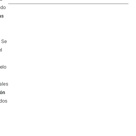
odo
as
. Se
l
ielo
ales
ión
odos