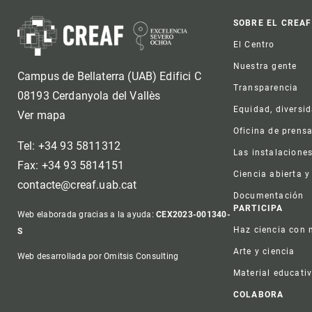
Foot
SOBRE EL CREAF
El Centro
Nuestra gente
Campus de Bellaterra (UAB) Edifici C
Transparencia
08193 Cerdanyola del Vallès
Equidad, diversi
Ver mapa
Oficina de prens
Tel: +34 93 5811312
Las instalacione
Fax: +34 93 5814151
Ciencia abierta y
contacte@creaf.uab.cat
Documentación
PARTICIPA
Web elaborada gracias a la ayuda:
CEX2023-001340-
Haz ciencia con 
S
Arte y ciencia
Web desarrollada por Omitsis Consulting
Material educati
COLABORA