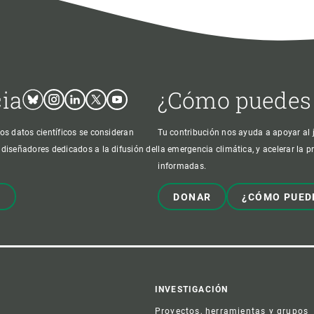
cia
¿Cómo puedes
Bluesky
Instagram
Linkedin
Twitter
Youtube
os datos científicos se consideran
Tu contribución nos ayuda a apoyar al j
 diseñadores dedicados a la difusión del
la emergencia climática, y acelerar la 
informadas.
!
DONAR
¿CÓMO PUED
er
INVESTIGACIÓN
Proyectos, herramientas y grupos