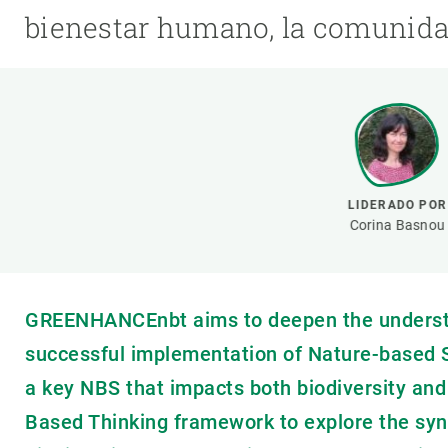
Marca y logotipos
Observac
bienestar humano, la comunidad
Instalaciones
Temas t
Equidad, Diversidad e Inclusión (EDI)
Publica
Oficina de prensa
Synthesi
Ciencia abierta y gestión del conocimiento
Documentación
LIDERADO POR
NOTICIAS Y AGENDA
Corina Basnou
Agenda
Eventos anteriores
Actualidad
GREENHANCEnbt aims to deepen the understa
Noticias
successful implementation of Nature-based S
Biodiversidad
a key NBS that impacts both biodiversity an
Cambio global
Based Thinking framework to explore the sy
Funcionamiento de los ecosistemas