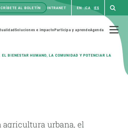
CRÍBETE AL BOLETÍN
INTRANET
EN
CA
ES
enú
p
Menú
tualidad
Soluciones e impacto
Participa y aprende
Agenda
secundario
 EL BIENESTAR HUMANO, LA COMUNIDAD Y POTENCIAR LA
NOSOTROS
PARTICIPA
rabajo
Cienca y arte
a de Recursos Humanos
Haz ciencia con nosotros
ades académicas
Materiales educativos
MSCA-PF
COLABORA
agricultura urbana, el