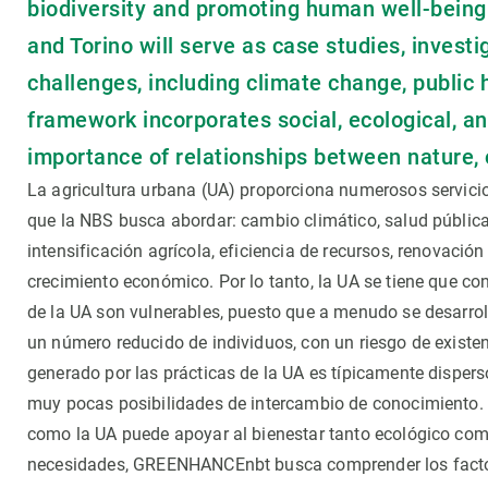
biodiversity and promoting human well-being 
Observación de la Tierra
and Torino will serve as case studies, invest
challenges, including climate change, public 
framework incorporates social, ecological, a
importance of relationships between nature,
La agricultura urbana (UA) proporciona numerosos servicio
que la NBS busca abordar: cambio climático, salud pública,
intensificación agrícola, eficiencia de recursos, renovació
crecimiento económico. Por lo tanto, la UA se tiene que c
de la UA son vulnerables, puesto que a menudo se desarrol
un número reducido de individuos, con un riesgo de existen
generado por las prácticas de la UA es típicamente dispers
muy pocas posibilidades de intercambio de conocimiento. 
como la UA puede apoyar al bienestar tanto ecológico co
necesidades, GREENHANCEnbt busca comprender los factor