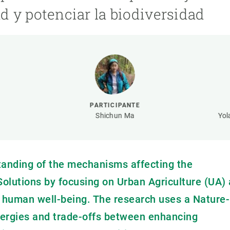
ión de la Tierra
Servicios técnicos
Pide tu 
 y potenciar la biodiversidad
ransversales
Programa
ciones
Visitante
s Actions
Un lugar d
Desarroll
Seminario
Te ofrec
PARTICIPANTE
Shichun Ma
Yol
nding of the mechanisms affecting the
olutions by focusing on Urban Agriculture (UA) 
d human well-being. The research uses a Nature-
nergies and trade-offs between enhancing