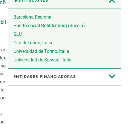
INSTITUCIONES
lmö
Barcelona Regional
NBT
Huerto social Botildenborg (Suecia)
SLU
Cità di Torino, Italia
ave
Universidad de Torino, Italia
dad,
Universidad de Sassari, Italia
omo
as
ENTIDADES FINANCIADORAS
 de
nto
con
s
ue