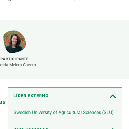
beca ERC
 de másteres y doctorado
 o sabático
onde crecer
o de carrera
s y actividades internas
emos formación
PARTICIPANTE
anda Melero Cavero
LÍDER EXTERNO
as
Swedish University of Agricultural Sciences (SLU)