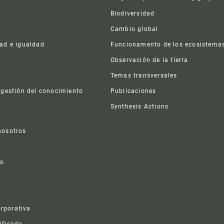
Biodiversidad
Cambio global
dad e igualdad
Funcionamento de los ecosistema
a
Observación de la tierra
s
Temas transversales
 gestión del conocimiento
Publicaciones
Synthesis Actions
nosotros
vo
rporativa
ificada