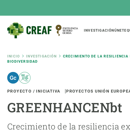
Pasar
al
contenido
principal
Main
INVESTIGACIÓN
ÚNETE
Q
CREAF
naviga
Ruta
INICIO
INVESTIGACIÓN
CRECIMIENTO DE LA RESILIENCI
BIODIVERSIDAD
Featured
de
INTRANET
Responsive
SOBRE NOSOTROS
INVEST
responsive
navegación
PROYECTO / INICIATIVA
PROYECTOS UNIÓN EUROPE
El Centro
Director
GREENHANCENbt
menu
Organización institucional
Biodiver
Transparencia
Cambio 
Nuestra gente
Funcion
Crecimiento de la resiliencia e