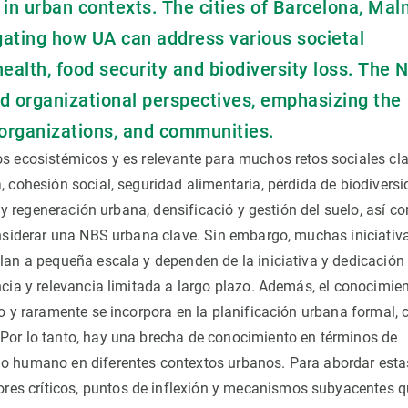
in urban contexts. The cities of Barcelona, Ma
igating how UA can address various societal
health, food security and biodiversity loss. The 
nd organizational perspectives, emphasizing the
 organizations, and communities.
s ecosistémicos y es relevante para muchos retos sociales cl
 cohesión social, seguridad alimentaria, pérdida de biodiversi
n y regeneración urbana, densificació y gestión del suelo, así c
onsiderar una NBS urbana clave. Sin embargo, muchas iniciativ
lan a pequeña escala y dependen de la iniciativa y dedicación
cia y relevancia limitada a largo plazo. Además, el conocimie
o y raramente se incorpora en la planificación urbana formal, 
Por lo tanto, hay una brecha de conocimiento en términos de
mo humano en diferentes contextos urbanos. Para abordar esta
es críticos, puntos de inflexión y mecanismos subyacentes q