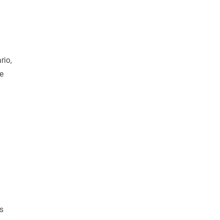
rio,
e
s