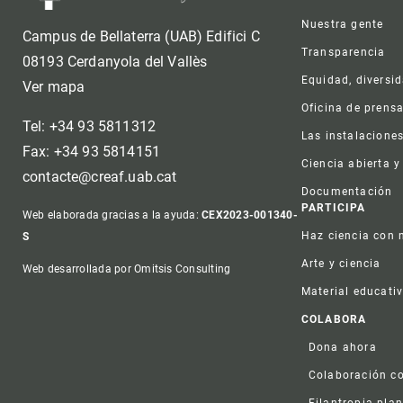
Nuestra gente
Campus de Bellaterra (UAB) Edifici C
Transparencia
08193 Cerdanyola del Vallès
Equidad, diversi
Ver mapa
Oficina de prens
Tel: +34 93 5811312
Las instalacione
Fax: +34 93 5814151
Ciencia abierta y
contacte@creaf.uab.cat
Documentación
PARTICIPA
Web elaborada gracias a la ayuda:
CEX2023-001340-
Haz ciencia con 
S
Arte y ciencia
Web desarrollada por Omitsis Consulting
Material educati
COLABORA
Dona ahora
Colaboración co
Filantropia plan